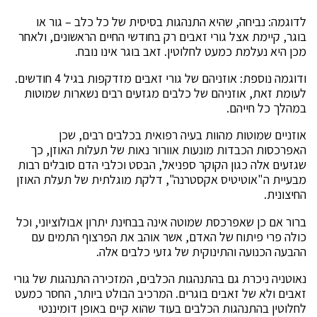
לדוגמה: נביחה, שהיא התנהגות בסיסית של כל כלב – גור או
בוגר, קיימת אצל גורי זאבים רק בחודשי החיים הראשונים, ולאחר
מכן היא נעלמת כמעט לחלוטין. זאב בוגר אינו נובח.
ודוגמה נוספת: אוזניהם של גורי זאבים מזדקפות בגיל 4 חודשים.
לעומת זאת, אוזניהם של כלבים מגזעים רבים נשארות שמוטות
במהלך כל חייהם.
אוזניים שמוטות מהוות בעיה רפואית בכלבים רבים, שכן
האפרכסות הכבדות מונעות אוורור נאות של תעלות האוזן, כך
שגזעים אלה כגון הקוקר ספניאל, הבסט וכלבי הדם סובלים רבות
מבעיית ה"אוטיטיס אקסטרנה", דלקת מוגלתית של תעלת האוזן
החיצונית.
ברור אם כן שאפרכסת שמוטה אינה בבחינת יתרון אבולוציוני, וכל
כולה פרי פיתוח של האדם, אשר אוהב את הפרצוף התמים עם
ההבעה הכנועה והתינוקית של גזעי כלבים אלה.
נאוטניה ניכרת גם בהתנהגות הכלבים, המזכירה התנהגות של גורי
זאבים ולא של זאבים בוגרים. המרכיב הבולט ביותר, החסר כמעט
לחלוטין בהתנהגות הכלבים בעוד שהוא קיים באופן דומיננטי