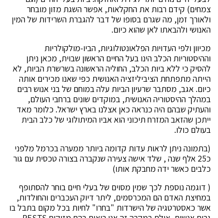
צמחים) קידם רבות את החקלאות, אפשר השגת מזון מובחר
ולאורך זמן, מה שגרם בסופו של דבר להגברת השרידות של המין
האנושי ולהבאתו לאן שהוא כיום.
מכיוון ולפי העדויות הפלאונטולוגיות, הביו-מולקולריות
וההיסטוריות הכלב הינו בעל החיים הראשון שבוית, מכאן ניתן
להסיק כי ללא ביות הכלב, החוליה הראשונה בשרשרת הביות, לא
הייתה מתפתחת הציביליזציה האנושית כפי שאנו מכירים אותה
כיום. אגב, מסתבר שרעיון הביות עלה במוחם של בני אנוש רבים
במהלך ההיסטוריה האנושית, במוקדים שונים ברחבי העולם,
והעתיק שבהם היה כנראה כאן אצלנו בארץ ישראל. כלומר מאד
ייתכן שהזאב המזרח תיכוני הוא אביו המיתולוגי של כלב הבית
בעולם כולו.
(בתמונה ניתן לראות עדות קדומה ביותר ממערה בכרמל מלפני
כ25 אלף שנה , שלד אישה צעירה שנקברה בצורה טכסית עם גור
כלבים כאשר ידה מחבקת אותו)
( דוגמה נוספת לכך שמין מסוים של בעלי חיים בוחר להסתופף
במחיצת האדם הם המכרסמים, ליתר דיוק העכברים והחולדות,
אשר כאסטרטגיה של הישרדות "בחרו" לחיות בכל מקום בתבל בו
גרים אנשים, אולם במקרה זה אנו רואים בהם מזיקים PESTS