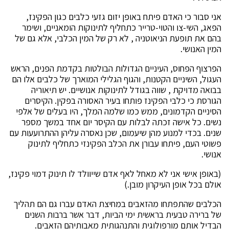
אני סבור כי האדם פיתח באופן יזום גזעי כלבים כגון הפקינז,
הפאג, השי-צו והטוי-טרייר כתחליף לתינוקות הומאניים, ושימר
בהם את תופעת הניאוטניה , לא רק של המין הכלבי, אלא גם של
המין האנושי.
הפרצוף הפחוס, העיניים הגדולות הבולטות בקדמת הפנים, הראש
העגול, השיניים הקטנות, והגוף הגלילי המוארך של כלבים אלו הם
בבואה מדויקת , שווה בגודל לתינוקות אנושיים. יש תיאוריה
הגורסת כי כלבי הפקינז פותחו בעיר האסורה בפקין. הקיסרים
הסיניים הקדמונים, ממש כמו שלמה המלך, היו בעלים של אלפי
נשים. כל אישה זכתה לבלות עם הקיסר יום אחד במשך מספר
שנים. בכדי למנוע מהן שיעמום, שכן נאסרה עליהן ההתרועעות עם
פשוטי העם, פיתחו עבורן את הכלב הפקינזי כתחליף לתינוק
אנושי.
(באופן אישי אני לא מאחל לאף אדם שייוולד לו תינוק דמוי פקינז,
אולם בכל אופן העיקרון מובן.)
הכלבים שהתפתחו מהזאבים במחיצת האדם עברו גם הם תהליך
של ברירה טבעית בראשית ימי הביות, דבר אשר ברבות השנים
הבדיל אותם מורפולוגית והתנהגותית מאבותיהם הזאבים.