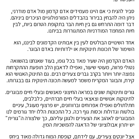
סביר להניח כי אם היינו מעמידים אדם קדמון מול אדם מודרני,
ניתן היה להבחין בבירור בהבדלים המורפולוגיים הניכרים ביניהם.
דבר דומה התרחש גם בין חיות הבר בתקופת הטרום ביות, לבין
חיות המחמד המודרניות המתגוררות בביתנו.
אחד השינויים הבולטים לעין בין אבותינו הקדמונים לביננו, הוא
השימור של תכונות תינוקיות או ילדותיות באדם הבוגר.
האדם הקדמון היה שעיר מאד בכל גופו, בעוד שאנחנו בהשוואה
נטולי פרווה, מעוטי שיעור, ואפילו לדאבון הלב תופעת ההתקרחות
נפוצה יותר ויותר בקרב גברים צעירים רבים. גם התינוק האנושי הוא
קירח, והבוגר המקריח משמר למעשה תכונה תינוקית גם בבגרותו.
גורים ותינוקות שונים במראה החיצוני מאנשים ובעלי חיים מבוגרים.
לתינוקות אנושיים וצאצאי בעלי חיים חברתיים, כלבלבים,
חתלתולים ואפילו אפרוחים וברווזונים, יש פרצוף מעוגל, עיניים
בולטות וגדולות וכסות גוף רכה. כל התכונות הללו יחד גורמים לנו
המבוגרים לאהוב את הצעירים ולגונן עליהם, כך שלצורה ה"גורית"
יש יתרון אבולוציוני של הדאגה להמשכיות המין.
אצל יונקים צעירים, עם לידתם, קופסת המוח גדולה מאוד ביחס