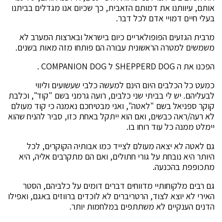
אותם, עיוותנו את דמותם הזאבית, כך שכיום אנו מגדלים בביתנו
בעלי חיים דמויי אדם לכל דבר.
מרבית הגזעים הפופולאריים כיום בישראל ובארצות המערב לא
משמשים למטרה הראשונית עבורה הם פותחו מזה מאות בשנים.
הפכנו את ה SHEPPERD DOG ל COMPANION DOG .
כמעט כל הכלבים היום הינם למעשה כלבי שעשועים וליווי
לבעליהם. יש לי בביתי שני כלבים, רועה גרמני בשם "קוד", וכלבת
קוקר ספניאל בשם "לאטה", ואני מבטיחכם נאמנה כי קוד מעולם
לא רעה/ראה כבשים, ואם הוא ייתקל באחת כזו, סביר להניח שהוא
יימלט ממנה כל עוד רוחו בו.
גם לאטה לא יצאה מעולם לצייד כמו אבותיה הקוקרים, לכל
היותר היא נובחת על גורי חתולים, ואם הם מתקרבים אליה, היא
מתכופפת בהכנעה.
גם רבים מלקוחותיי מדווחים דברים דומים על כלביהם, הסטר
האירי לא יוצא לצוד, הרטריברים לא לוכדים ברווזים באגם, ואפילו
הדנים הענקיים לא משתתפים במלחמות יותר.