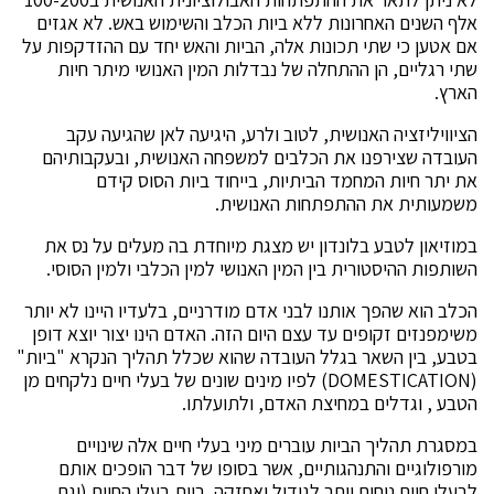
אלף השנים האחרונות ללא ביות הכלב והשימוש באש. לא אגזים
אם אטען כי שתי תכונות אלה, הביות והאש יחד עם ההזדקפות על
שתי רגליים, הן ההתחלה של נבדלות המין האנושי מיתר חיות
הארץ.
הציוויליזציה האנושית, לטוב ולרע, היגיעה לאן שהגיעה עקב
העובדה שצירפנו את הכלבים למשפחה האנושית, ובעקבותיהם
את יתר חיות המחמד הביתיות, בייחוד ביות הסוס קידם
משמעותית את ההתפתחות האנושית.
במוזיאון לטבע בלונדון יש מצגת מיוחדת בה מעלים על נס את
השותפות ההיסטורית בין המין האנושי למין הכלבי ולמין הסוסי.
הכלב הוא שהפך אותנו לבני אדם מודרניים, בלעדיו היינו לא יותר
משימפנזים זקופים עד עצם היום הזה. האדם הינו יצור יוצא דופן
בטבע, בין השאר בגלל העובדה שהוא שכלל תהליך הנקרא "ביות"
(DOMESTICATION) לפיו מינים שונים של בעלי חיים נלקחים מן
הטבע , וגדלים במחיצת האדם, ולתועלתו.
במסגרת תהליך הביות עוברים מיני בעלי חיים אלה שינויים
מורפולוגיים והתנהגותיים, אשר בסופו של דבר הופכים אותם
לבעלי חיים נוחים יותר לגידול ואחזקה. ביות בעלי החיים (וגם