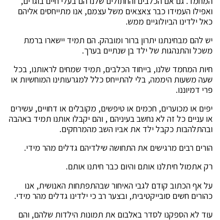
המחמד. גם אם הכלבים והחתולים שלנו הם בעלי חיים בוגרים,
ואפילו העמידו כבר צאצאים משל עצמם, אנו מתייחסים אליהם
כאל ילדינו הביולוגיים ממש.
יש להם מבחינתנו יתרון ברור ומובהק. הם תמיד יישארו ברמת
משכל והתנהגות של ילד בן שנתיים בערך.
חיות המחמד שלנו, בייחוד הכלבים, תמיד שמחים לראותנו, בכל
שעה משעות היממה, בלי להתייחס כלל למגרעותינו המוחשיות או
פרי דמיוננו.
יפים או מכוערים, חכמים או טיפשים, מקובלים או דחויים, עשירים
או עניים כל זה לא נחשב בעיניהם , והם יקבלו אותנו תמיד באהבה
ובהתלהבות כקבל ילד את אביו השב מהמרחקים.
הורים רבים מרגישים את התחושה שילדיהם גדלים מהר מידי.
רק אתמול חיתלנו אותם והיום כבר חיתנו אותם.
על אף הכתוב קודם לגבי האיחור שבהתפתחות האנושית, אנו
כהורים חשים סובייקטיבית, ובצער רב כי ילדינו גדלים מהר מידי.
עוד לא הספקנו לסדר באלבום את תמונות הילדות שלהם, והם