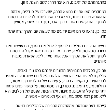
בהתנהגותם של זאבים, הוא יצר ההרג לשם השגת מזון.
במחקרים השוואתיים בנושא ההרג, שנערכו על פודלים, שבהם
הנאוטניה ניכרת ביותר, נמצא כי כאשר ניתנת לכלבים הזדמנות
לטרוף , הם עושים זאת כבדרך אגב, תוך כדי משחק ממושך.
כמו כן, נראה כי הם אינם יודעים מה לעשות עם הטרף שזה עתה
הרגו.
כאשר הכלבים מחליטים לבסוף לאכול את הטרף, הם עושים זאת
בצורה מגושמת ולא עניינית. זאב בגן חיות אשר יקבל הזדמנות
לטרוף,יחסל את הטרף ויאכל אותו מייד, ללא השארת עקבות
מיותרים.
אם כן, הכלבים המבויתים הבוגרים יתנהגו כמו גורי זאבים,
שנלקחו לשיעור הציד הראשון שלהם בגיל 5 חודשים. והערה נוספת
לגבי העיניים, הקשורה בהבעה; עיניהם של הכלבים הן, כאמור,
גדולות מעיני הזאבים. כמו כן, הן ממוקמות על מישור פנים שטוח
יותר מזה של הזאבים. מסיבות אלה הבעת הפנים של הכלבים היא
ללא ספק רבת משמעות, ויש אף האומרים – אנושית.
קיימת דעה שגורסת שההצלחה הכבירה של הכלבים בנישה