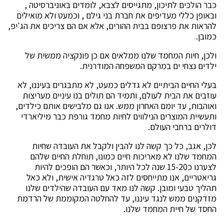
כבר הולכים לתיכון, מתגייסים לצבא, לומדים באוניברסיטה ,
ובאופן כללי מעדיפים את חברת בני גילם , וכמעט ולא מואילים
להראות את פרצופם בבית ההורים, אלא אם הם צריכים את הג'יפ,
כמובן.
ולכן, חיות המחמד שלנו ממלאים אם כן פונקציה ממשית של
ילדים נצחי ים במרקם המשפחה המודרנית.
בעלי החיים הביתיים לא גדלים כמעט, לא מתבגרים בעיננו, לא
עוזבים את הבית לעולם, ותמיד הם תולים בנו עיניים מעריצות
ואוהבות, עד יומם האחרון ממש. אנו גם מלבישים אותם כילדים,
ותעשיית המוצרים הנילווים לחיות מחמד גורפת כבר מיליארדי
דולרים ברחבי העולם.
לכן, אגב, כל כך קשה לנו להבין ולקבל את העובדה שחיות
המחמד שלנו לא מאריכות חיים כמונו, תוחלת החיים שלהם
לצערנו כ15-20 שנה לכל היותר, וכאשר הם הופכים להיות
גריאטריים, אנו מתייחסים לזה כאל טרגדיה אישית, ולא כאל
תהליך טבעי ומובן. קשה לנו מאד עם העובדה שהילדים שלנו
מזדקנים ממש לנגד עיננו, עד להחלטה המקוממת של הרדמת
החסד של חיית המחמד שלנו.