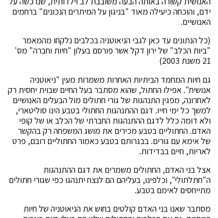
האנושית קשורה באותה הבעה משובבת לב וילדותית, שנרכשה על
ידם, והוכחה כיעילה מאוד "בניגון על המיתרים הנכונים" ברחמים
האנושיים.
(כל הנתונים עד כאן לגבי הניאוטניה בכלבים נלקחו מהמאמר
"ביות הכלב" של ירון דקל אשר פורסם בעלון "חיות וחברה" מס'
21 משנת 2003)
גם חיות המחמד הביתיות האחרות משמרות מעין "ניאוטניה
אנושית". אפילו החתול, שהוא מסתבר בעל החיים שבוית יחסית רק
לאחרונה, מפגין התנהגות של גורי חתולים מול הבעלים האנושיים
למשך כל ימי חייו. דגם ההתנהגות החתולי בטבע הינו סוליטארי,
ולא דומה כלל לדגם ההתנהגות החברתי של הכלב או של קופי
האדם. החתוליים בטבע מכירים את מושג המשפחה רק בהקשר
של אימא עם גורים. בבגרותם בטבע כאמור החתוליים רובם, פרט
לאריות, חיים בבדידות.
אצל בני האדם, החתולים משמרים את דגם ההתנהגות
ה"חתלתולי", וכלפינו, בעליהם הם לנצח יתנהגו כפי שגורי חתולים
מתייחסים לאימם בטבע.
מסתבר שאנו בני האדם קולטים בחוש את הניאוטניה של חיות