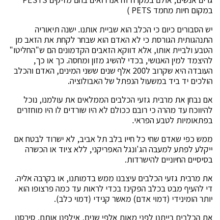
במקום חיות מחמד PETS )
יש הסבורים כיום כי הכלב הוא שביית אותנו. ישנה תיאוריה
התנהגותית הגורסת כי לא האדם הוא שבחר לקחת את הזאב מן
הטבע ולביית אותו, אלא דווקא הזאבים הקדמונים הם ש"החליטו"
להיצמד למין האנושי, בכדי להשיג מזון ומחסה. כך או כך,
העובדה היא שקרוב ל200 אלף שנים ששני המינים, האדם והכלב
הולכים יד ביד במשעול הנפתל של האבולוציה.
אם נבחן את מרבית גזעי הכלבים הממלאים את עולמנו, נוכל
להיווכח עד מהרה כי רובם ככולם לא היו שורדים לו היו מוחזרים
בפתאומיות לטבע הפראי.
ממש כפי שאדם שחי כל חייו בלב תל אביב, לא ישרוד לבטח אם
ייקלע לפתע למעבה הג'ונגל האפריקני, ללא ציוד או הכשרה
בסיסיים החיוניים להישרדות.
את מרבית גזעי הכלבים עיצבנו ממש בדמותנו, או בקרבה אליה.
די להעיף מבט בכלב הפקינז בכדי לראות עד כמה פרצופו הוא
יותר הומינידי (דמוי אדם) מאשר קנידי (דמוי כלב).
את הכלבים בייתנו לפני מאות אלפי שנים, אילפנו אותם, סירסנו