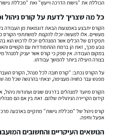
הכוללת את "גישות הדרכה וייעוץ" ואת "מכללת גישות"
כל מה שצריך לדעת על קורס ניהול ופ
הקורס יתבצע באמצעות הבאת דוגמאות מן העבודה בשטח,
מעשיים. אלו למעשה יוכלו להקנות למשתתפי הקורס כ
תפקידם של הכלים אשר המנהלים יוכלו לרכוש הוא בהק
נובע מכך, זאת הן ברמת ההתמודדות עם הקשיים והאתגר
במקום העבודה. אין ספק כי קורס אשר יעניק למנהל מי
בצורה היעילה ביותר להמשך עבודתו.
על הקורס נכתב: "קורס חובה לכל מנהל, הקורס הועבר 
מפגש עבר כחוויה מעצימה, יצאתי בהרגשה שכל מה ש
הקורס מיועד למנהלים בדרגים שונים ועתודות ניהול, 
קידום הקריירה הניהולית שלהם. זאת בין אם הם מנהלים 
קורס ניהול של "מכללת גישות" מתקיים בארבעה מרכזי 
אפעל וחיפה.
הנושאים העיקריים והחשובים המועבר