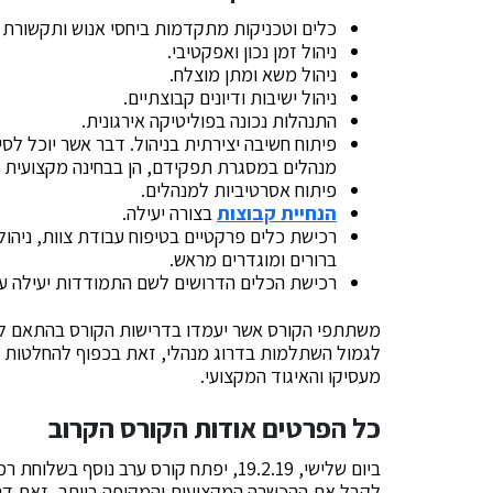
כלים וטכניקות מתקדמות ביחסי אנוש ותקשורת ב
ניהול זמן נכון ואפקטיבי.
ניהול משא ומתן מוצלח.
ניהול ישיבות ודיונים קבוצתיים.
התנהלות נכונה בפוליטיקה אירגונית.
פיתוח חשיבה יצירתית בניהול. דבר אשר יוכל לסי
מנהלים במסגרת תפקידם, הן בבחינה מקצועית וה
פיתוח אסרטיביות למנהלים.
הנחיית קבוצות
בצורה יעילה.
רכישת כלים פרקטיים בטיפוח עבודת צוות, ניהול
ברורים ומוגדרים מראש.
רכישת הכלים הדרושים לשם התמודדות יעילה ע
משתתפי הקורס אשר יעמדו בדרישות הקורס בהתאם לנהל
לגמול השתלמות בדרוג מנהלי, זאת בכפוף להחלטות
מעסיקו והאיגוד המקצועי.
כל הפרטים אודות הקורס הקרוב
ביום שלישי, 19.2.19, יפתח קורס ערב נו
לקבל את ההכשרה המקצועית והמקיפה ביותר, זאת דרך פי