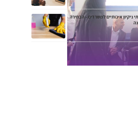
י ניקיון איכותיים למשרדים - הבחירה
נה