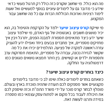
מה הוא כולל. מי שחשב שקורס כזה כולל רק תרגול מעשי כדאי
שידע כי מדובר גם על לימודים עיוניים בנוסף למעשיים ואל שעות
לימוד רציניות וארוכות הכוללות הכרות עם כל מה שחשוב עבור
המקצוע.
מי שייקח
קורס עיצוב שיער
ילמד על הקרקפת והטיפול בה, הוא
יכיר מושגים חשובים באנטומיה של גוף האדם, מי שילמד עיצוב
שיער ידע כיצד מתאימים תספורת למבנה הפנים, יתרגל ויבין איך
מחזיקים מספריים, איך מחברים צבעים ביחד ואפילו ידע להעניק
עזרה ראשונה למקרה של פציעה. התלמידים יכירו את כל מה
שקשור לגזירה נכונה, עבודה על מספריים, התאמת תסרוקות ערב
ותספורות ילדים או קשישים. בין היתר תמצאו נושאים מגוונים כמו
דרמטולוגיה עד החלקה.
כיצד בוחרים קורס עיצוב שיער?
כשאתם בוחרים לימודים כאלה שימו לב כי מדובר בלימודים
מקצועיים אשר מספקים לכם תעודה שתהיה מוכרת בארץ ובעולם.
מומלץ לבחור קורס מוכר על ידי משרד התמ"ת וכזה שיספק לכם
את היכולת לעבוד בכל מקום או לפתוח עסק עצמאי כמו מספרה
במידה ותרצו לעשות זאת.