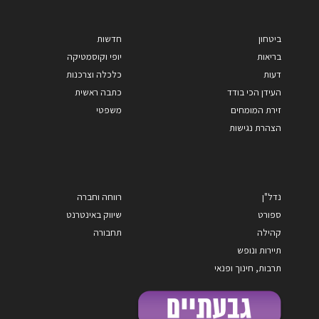
ביטחון
חדשות
בריאות
יופי וקוסמטיקה
דעות
כלכלה וצרכנות
העידן הכי בודד
כתבה ראשית
זירת המומחים
משפטי
הצהרת נגישות
נדל"ן
רווחה וחברה
ספורט
שיווק באינטרנט
קהילה
תחבורה
תיירות ונופש
תרבות, חינוך ופנאי