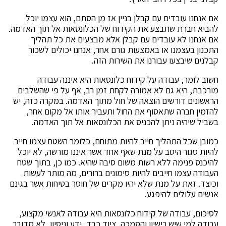
אם אנחנו עובדים עם קבלן בניין אז מן הסתם, הוא עצמו יוכל
להביא חברת שתבצע את הקידוח של הכלונסאות אל תוך האדמה.
אם אנחנו לא עובדים עם קבלן אלא מבצעים את כל תהליך
התכנון בעצמנו או באמצעות גורם אחר, אנחנו יכולים לשכור
קבלנים שיבצעו עבורנו את השירות הזה.
חשוב לומר, עבודה על קידוח כלונסאות היא איננה עבודה
מורכבת, היא גם לא אמורה לקחת זמן רב, אף על פי שהשלבים
הראשונים דורשים הוצאה של חול מתוך האדמה. במקרה כזה, יש
להזמין חברה שתאסוף את החול ותעביר אותו אל מקום אחר,
בשביל שיהיה ניתן להכניס את הכלונסאות אל תוך האדמה.
כמובן שכל התהליך חייב להיות מתוחם, כלומר השטח עצמו חייב
להיות סגור היטב על מנת שאף אחד אשר איננו מורשה, לא יוכל
להיכנס פנימה ללא רשות משום סיבה שהיא. כמו כן, בתוך שטח
העבודה עצמו חייבים להיות סימונים ברורים, מה מותר לעשות
וכיצד. זאת על מנת שלא יהיו מקרים של חוסר בטיחות אשר בגינם
אנשים עלולים להיפגע.
לסיכום, עבודה של קידוח כלונסאות היא עבודה לאנשי מקצוע,
עבודה למי שיש רישיון והסמכה, ציוד כבד, ידע וניסיון, לא מדובר