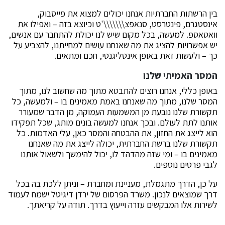
בין הרשתות החברתיות אנחנו יכולים למצוא את פייסבוק,
אינסטגרם, פינטרסט, סנאפצ\\\\\\\'ט וכיוצא בזה – ואפילו את
וואטאספ. למעשה, בכל מקום שיש לנו יכולת להתחבר עם אנשים,
יש אפשרויות להציג את מה שאנחנו עושים למחייתנו, להצביע על
כך – ולעשות זאת באופן אינטליגנטי, חכם ומתאים.
המסר האמיתי שלנו
באופן כללי, אנחנו רוצים להתבטא מתוך מה שחשוב לנו, מתוך
המסר שלנו, מתוך מה שאנחנו באמת מאמינים בו – ולמעשה, כל
תקשורת שלנו נובעת מן המשמעות העמוקה, מן הדבר שמעורר
אותנו לתת לעולם. ובכך אנחנו למעשה בונים מותג, שכל תפקידו
הוא לייצג את החזון, את ההבטחה והמסר כאן, עלי האדמות. כל
תקשורת שלנו ברשת החברתית, יכולה לייצג את מה שאנחנו
מאמינים בו – ומי שזה מהדהד לו, יכול להימשך ולשאול אותנו
לגבי פרטים נוספים.
על כן, הדרך מתגמלת, מעניינת ומחברת – וניתן ללכת בה בכל
דרך שמוצאים לנכון. משרד הפרסום של ירדן דיגיטל ישמח לעמוד
לשירות אלו המבקשים עזרה וייעוץ בדרך. תודה על קריאתך.