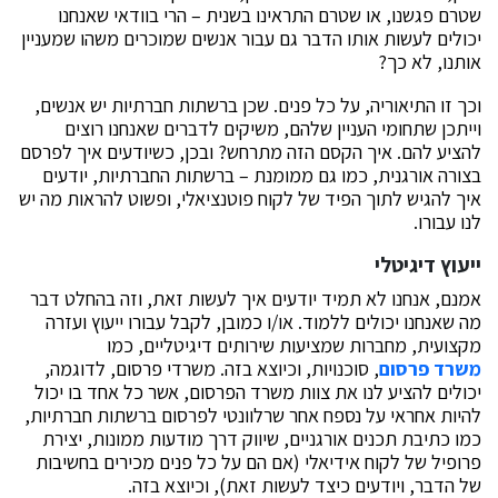
שטרם פגשנו, או שטרם התראינו בשנית – הרי בוודאי שאנחנו
יכולים לעשות אותו הדבר גם עבור אנשים שמוכרים משהו שמעניין
אותנו, לא כך?
וכך זו התיאוריה, על כל פנים. שכן ברשתות חברתיות יש אנשים,
וייתכן שתחומי העניין שלהם, משיקים לדברים שאנחנו רוצים
להציע להם. איך הקסם הזה מתרחש? ובכן, כשיודעים איך לפרסם
בצורה אורגנית, כמו גם ממומנת – ברשתות החברתיות, יודעים
איך להגיש לתוך הפיד של לקוח פוטנציאלי, ופשוט להראות מה יש
לנו עבורו.
ייעוץ דיגיטלי
אמנם, אנחנו לא תמיד יודעים איך לעשות זאת, וזה בהחלט דבר
מה שאנחנו יכולים ללמוד. או/ו כמובן, לקבל עבורו ייעוץ ועזרה
מקצועית, מחברות שמציעות שירותים דיגיטליים, כמו
משרד פרסום
, סוכנויות, וכיוצא בזה. משרדי פרסום, לדוגמה,
יכולים להציע לנו את צוות משרד הפרסום, אשר כל אחד בו יכול
להיות אחראי על נספח אחר שרלוונטי לפרסום ברשתות חברתיות,
כמו כתיבת תכנים אורגניים, שיווק דרך מודעות ממונות, יצירת
פרופיל של לקוח אידיאלי (אם הם על כל פנים מכירים בחשיבות
של הדבר, ויודעים כיצד לעשות זאת), וכיוצא בזה.