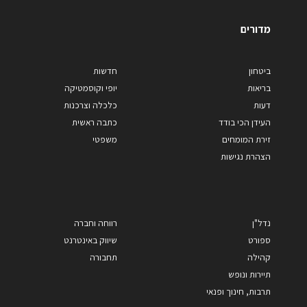
מדורים
ביטחון
חדשות
בריאות
יופי וקוסמטיקה
דעות
כלכלה וצרכנות
העידן הכי בודד
כתבה ראשית
זירת המומחים
משפטי
הצהרת נגישות
נדל"ן
רווחה וחברה
ספורט
שיווק באינטרנט
קהילה
תחבורה
תיירות ונופש
תרבות, חינוך ופנאי