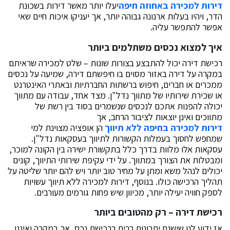
דירות למכירה באחוזה חיפה
יעלו יותר מאשר דירות בשכונת
הדר, ויהיו בעלות ארנונה גבוהה יותר, אך יעניקו איכות חיים שאי
אפשר להתפשר עליה.
איך למצוא נכסים משתלמים ביותר
רכישת דירה יכול להתבצע בצורות שונות – שלט למכירה שראיתם
במקרה על דירה באזור מסוים בו חיפשתם דירה, שמיעה על נכסים
ממכרים או חברים, חיפוש ברשתות החברתיות ובאתרי האינטרנט
או שכירת שירותיו של מתווך נדל"ן. מצד אחד, עבודה עם מתווך
יכולה להפנות אתכם לנכסים שנשמרים בסוד בין רשת של
מתווכים ואינן יוצאות לציבור הרחב, אך
דירות למכירה בחיפה ללא תיווך
הן אופציה מצוינת למי
שמחפש לחסוך בעמלות הקשורות לתיווך בעסקאות נדל"ן.
עסקאות אלו מלוות בדרך כלל בתקשורת ישירה בין הקונה למוכר,
ומבטלות את הצורך במתווך. על ידי עקיפת שירותי התיווך, קונים
יכולים לנהל משא ומתן על מחיר טוב יותר ויש להם יותר שליטה על
תהליך הרכישה כולו. בנוסף, דירות למכירה ללא תיווך עשויות
לספק חוויה יעילה יותר, מכיוון שיש פחות גורמים מעורבים.
רכישת דירה – רק מהטובים ביותר
אז ידוע לנו שישנם יתרונות רבים ברכישת נכס, אך במקרה ואיננו