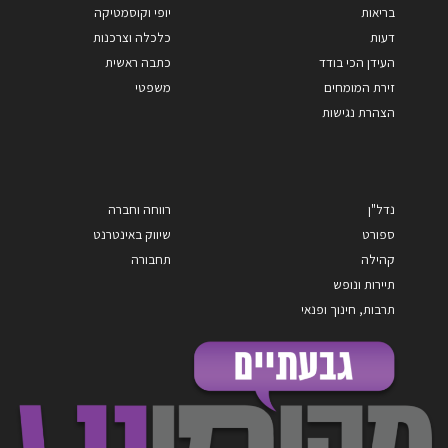
בריאות
יופי וקוסמטיקה
דעות
כלכלה וצרכנות
העידן הכי בודד
כתבה ראשית
זירת המומחים
משפטי
הצהרת נגישות
נדל"ן
רווחה וחברה
ספורט
שיווק באינטרנט
קהילה
תחבורה
תיירות ונופש
תרבות, חינוך ופנאי