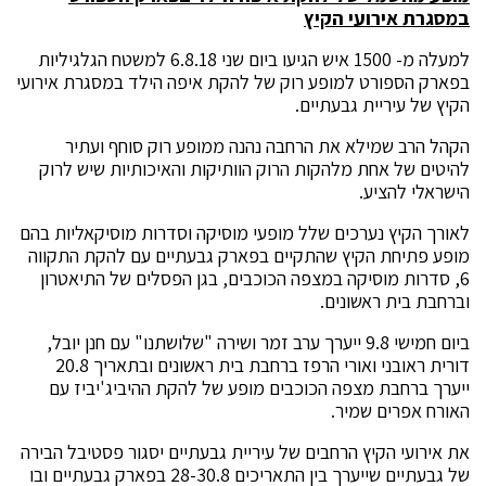
במסגרת אירועי הקיץ
למעלה מ- 1500 איש הגיעו ביום שני 6.8.18 למשטח הגלגיליות
בפארק הספורט למופע רוק של להקת איפה הילד במסגרת אירועי
הקיץ של עיריית גבעתיים.
הקהל הרב שמילא את הרחבה נהנה ממופע רוק סוחף ועתיר
להיטים של אחת מלהקות הרוק הוותיקות והאיכותיות שיש לרוק
הישראלי להציע.
לאורך הקיץ נערכים שלל מופעי מוסיקה וסדרות מוסיקאליות בהם
מופע פתיחת הקיץ שהתקיים בפארק גבעתיים עם להקת התקווה
6, סדרות מוסיקה במצפה הכוכבים, בגן הפסלים של התיאטרון
וברחבת בית ראשונים.
ביום חמישי 9.8 ייערך ערב זמר ושירה "שלושתנו" עם חנן יובל,
דורית ראובני ואורי הרפז ברחבת בית ראשונים ובתאריך 20.8
ייערך ברחבת מצפה הכוכבים מופע של להקת ההיביג'יביז עם
האורח אפרים שמיר.
את אירועי הקיץ הרחבים של עיריית גבעתיים יסגור פסטיבל הבירה
של גבעתיים שייערך בין התאריכים 28-30.8 בפארק גבעתיים ובו