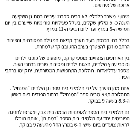
ארוכה של אירועים.
מיתון? משבר כלכלי? לא בבית ספרנו: עיריית רמת גן השקיעה
השנה כ- 5 מיליון שקלים, בשלל פעילויות פורימיות שייערכו בין יום
חמישי ה-5 במרץ ועד ליום רביעי ה-11 במרץ.
בכלל בתי הכנסת בעיר תערך קריאת המגילה המסורתית והציבור
הרחב מוזמן להצטרף בערב החג ובבוקר שלמחרת.
בין האירועים הצפויים: מופעי קרקס, מופעים של כוכבי ילדים
וכוכבי ערוץ הילדים, הצגות ילדים ומסיבות פורים ברחבי העיר.
מספר עדליאדות, תהלוכת התחפושות המסורתית, יתקיימו ברחבי
העיר.
אחת מהן תיערך על ידי תלמידי בית ספר וגן הילדים "המנחיל".
התהלוכה תצא מבית ספר "המנחיל" ברחוב הפודים ביום ראשון
ה-8.3 בשעה 9 בבוקר.
גם תלמידי בית הספר לאומנויות הבמה בית צבי, יצטרפו לחגיגה
הפורימית יחד עם תלמידי בית הספר "רמת חן", אותם תוכלו
לראות צועדים ביום שישי ה-6 במרץ החל מהשעה 9 בבוקר.