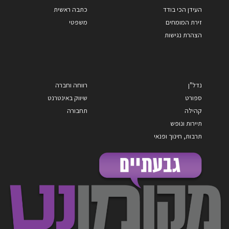
העידן הכי בודד
כתבה ראשית
זירת המומחים
משפטי
הצהרת נגישות
נדל"ן
רווחה וחברה
ספורט
שיווק באינטרנט
קהילה
תחבורה
תיירות ונופש
תרבות, חינוך ופנאי