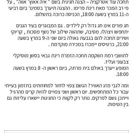
תחכה עוד אטרקציה – הצגה חגיגית בשם " איה אאוץ' אווה" , על
פי רב המכר מאת רינת פרימו . ההצגה תיערך בסמינר ביום רביעי
ה-11 במרץ בשעה 18:00, הכניסה כרוכה בתשלום.
חג פורים אינו חג גדול רק לילדים . גם המבוגרים בעיר הגנים
יתחפשו ויצהלו. מסיבה, שתהווה שילוב של נשף מסכות , קריוקי
ושירים תחכה להם בגבעת גאולה ביום שני ה-9 במרץ בשעה
21:00, כרטיסים יימכרו במכירה מוקדמת .
לתושבי רמת השקמה תחכה הזמרת רינת גבאי בסשן מוסיקלי
צבעוני ועליז.
המופע ייערך באולם בית מרתה, ביום ראשון ה- 8 במרץ בשעה
18:00.
ומה לגבי מזג האוויר? הגשם צפוי לחזור למחוזותינו בתזמון בעייתי
עבור כל המתחפשים. יום ראשון ושני צפויים להיות קרים מהרגיל
וייתכן גשם לפרקים. נותר רק לקוות כי החגיגות יישארו עליזות גם
בין הטיפות.