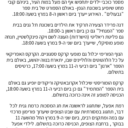
מספר כוכבי ילדים יתחפשו אף הם מעל במות העיר, ביניהם קובי
מחט שיופיע בשכונת הגפן- באולם הספורט של בית ספר
"גבעולים" . האירוע ייערך ביום ראשון ה-8 במרץ בשעה 18:00.
דנה פרידר הצעירה תרקיד את הילדים בשכונת תל גנים בבית
ספר "המנחיל" גם כן ביום ראשון ב-18:00.
גם פליטת ריאליטי (הישרדות) העונה לשם ויקה פינקלשטיין, תנחה
מופע מוסיקלי, שייערך ביום שני ה-9 במרץ בשעה 18:00.
הנוף הפורימי יכלול גם מופעי קרקס ססגוניים. הקרקס האפריקאי
על כל הלהטוטים והלוליינים שבו, יתארח בנווה יהושע, באולם בית
הספר "ארנון" ביום רביעי ה-11 במרץ בשעה 17:00, כרטיסים
בתשלום.
קרקס הומוריסטי שיכלול אקרובאטיקה וריקודים יופיע גם באולם
בית הספר "המתמיד" גם כן ביום רביעי ה-11 במרץ בשעה 18:00,
הכניסה למופע זה אינה כרוכה בתשלום.
רמת אפעל, שתחגוג לראשונה את חג המסכות כרמת גנית לכל
דבר, תחגוג במסורתיות עם שבט הצופים שיערוך פורימון מרכזי
עם במה ומתקנים רבים, ביום שני ה-9 במרץ החל מהשעה 11
בבוקר , ברחבת הצופים, הכניסה כרוכה בתשלום. לילדי אפעל