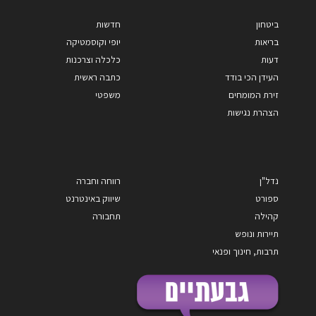
ביטחון
חדשות
בריאות
יופי וקוסמטיקה
דעות
כלכלה וצרכנות
העידן הכי בודד
כתבה ראשית
זירת המומחים
משפטי
הצהרת נגישות
נדל"ן
רווחה וחברה
ספורט
שיווק באינטרנט
קהילה
תחבורה
תיירות ונופש
תרבות, חינוך ופנאי