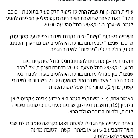
עיריית רמת-גן ותושביה החליטו ליטול חלק פעיל בתוכנית ''כוכב
נולד'' זאת לאחר שתושבת העיר רינה מקסימיליאן הצליחה להגיע
לגמר שייערך ב-29/8/07 החל מהשעה 20:00.
העירייה בשיתוף "קשת" יציבו נקודת שידור וצפייה על מסך ענק
מ"ככר שניצר" שבמתחם בורסת היהלומים שם גם ייערך הפנינג
חגיגי, כולל די.ג'י ו"פריצות" לשידור הגמר.
תושבי רמת-גן מוזמנים להפנינג חגיגי גדול שיתקיים ביום
רביעי-29/8/07 החל משעה 20:00 ברחבה הענקית של "ככר
שניצר", בין מגדלי מתחם בורסת היהלומים בעיר, לכבוד גמר
כוכב נולד 5 אשר ישודר החל מהשעה 21:00 בשידור חי (שידורי
קשת, ערוץ 2), מחוף גולן שעל שפת הכנרת.
כאמור אחת מ-3 משתתפי הגמר היא כידוע מרינה מקסימיליאן-
בלומין (19), תושבת רמת-גן, שרבים מעריכים כי טובים סיכוייה
לזכות, ולהיות הכוכב הנולד הבא.
באתר העירייה אף הגדילו לעשות ויצאו בקריאה פומבית לתושבי
העיר להצביע ב-sms או באתר "קשת" לטובת מרינה
מקסימיליאן-בלומין.