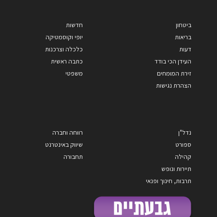
ביטחון
חדשות
בריאות
יופי וקוסמטיקה
דעות
כלכלה וצרכנות
העידן הכי בודד
כתבה ראשית
זירת המומחים
משפטי
הצהרת נגישות
נדל"ן
רווחה וחברה
ספורט
שיווק באינטרנט
קהילה
תחבורה
תיירות ונופש
תרבות, חינוך ופנאי