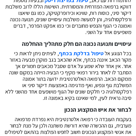
להתמודדות עם כאב,
טיפול בפריצת דיסק
ובבעיות נוספות
דווקא ברפואה המזרחית והמסורתית. השיטות הללו לרוב משלבות
דיקור סיני, כוסות רוח, טווינא וכירופרקטיקה, כמו גם שיאצו
ורפלקסולוגיה, והן למעשה משלבות עיסויים שונים, תנועה נכונה
ואמונה כי הגוף והנפש מחוברים וכי כמו אפקט הפרפר, דברים
משפיעים אחד על השני.
עיסויים ותנועה נכונה הם חלק מתהליך ההחלמה
בכל הנוגע אל
טיפול בדלקת בכתף
, לעיתים ניתן לראות כי
מקור הכאב איננה בכתף, אלא שהכאב בגב מוקרן מבעיה באזור
אחר. אין אחד שלא שמע על אדם שסבל מכאבים חמורים אך
הסתבר לו לאחר בירור רפואי מקיף כי הבעיה הייתה במקום שונה
ממקום הכאב. הרפואה האלטרנטיבית ידועה בתור אמונה
המשלבת גוף ונפש, ואף מדגימה באמצעות דיקור סיני או
רפלקסולוגיה כי חלקים שונים של הגוף מושפעים אחד מהשני ללא
סיבה נראית לעין, למי שאיננו בקיא באמונה זו.
לבחור את איש המקצוע הנכון
בעקבות העובדה כי רפואה אלטרנטיבית היא נפרדת מרפואה
מערבית, גם ההכשרה שהיא דורשת משתנה ולכן על מנת לבחור
את אנשי המקצוע הנכונים חשוב לחפש המלצות בהתאם לטיפולים