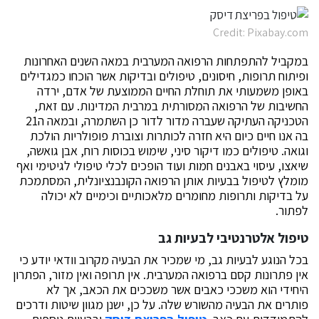
Credit: Pixabay.com
במקביל להתפתחות הרפואה המערבית במאה השנים האחרונות
ופיתוח תרופות, חיסונים, טיפולים ובדיקות אשר הוכחו כמגדילים
באופן משמעותי את תוחלת החיים הממוצעת של אדם, ירדה
החשיבות של הרפואה המסורתית במרבית המדינות. עם זאת,
הטכניקה העתיקה שעברה מדור לדור כן השתמרה, ובמאה ה21
בה אנו חיים כיום היא חזרה לכותרות וצוברת פופולריות הולכת
וגואה. טיפולים כמו דיקור סיני, שימוש בכוסות רוח, אבן גואשה,
שיאצו, עיסוי באבנים חמות ועוד הופכים לכלי טיפולי לגיטימי ואף
מומלץ לטיפול בבעיות אותן הרפואה הקונבנציונלית, המסתמכת
על בדיקות ותרופות מחומרים מלאכותיים וכימיים לא יכולה
לפתור.
טיפול אלטרנטיבי לבעיות גב
בכל הנוגע לבעיות גב, מי שמכיר את הבעיה מקרוב וודאי יודע כי
אין פתרונות קסם ברפואה המערבית. אין תרופה ואין מזור, הפתרון
היחידי הוא משככי כאבים אשר משככים את הכאב, אך לא
פותרים את הבעיה מהשורש שלה. על כן, ישנן מגוון שיטות ודרכים