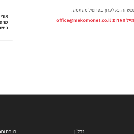
תמש זה. נא לערוך בפרופיל משתמש.
אורי 
ייל האדום:
office@mekomonet.co.il
מהפכ
הישר
נדל"ן
רווחה וח