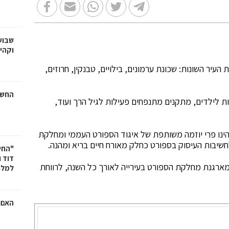
שבוע
וקהי
עיר השונות: שכונת ערמונים, בילויים, טבנקין, חרוזים,
החשמ
לות לילדים, מתקנים מתנפחים פעילות לגיל הרך ועוד,
 העממי מתקיים ברמת-גן מזה 14 שנים והינו פרי יוזמה משותפת של איגוד הספורט העממי ומחלקת
חשיבות העיסוק בספורט כחלק מאורח חיים בריא ומהנה.
"החי
דוד 
מארגנת מחלקת הספורט בעירייה לאורך כל השנה, לרווחת
למלח
האם ר