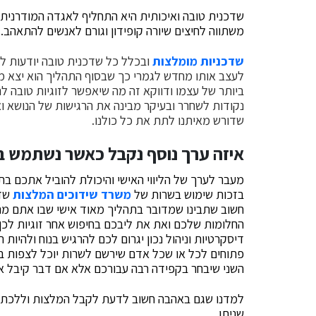
שדכנית טובה ואיכותית היא התחליף לאגדה המודרנית של
משתווה לחיצים שיורה קופידון וגורם לאנשים להתאהב.
שדכניות מומלצות
ובכלל כל שדכנית טובה יודעות ל
לעצב אותו מחדש לגמרי כך שבסוף התהליך הוא יצא מש
ביותר של עצמו ודווקא זה מה שיאפשר לזוגיות טובה לה
נקודות לשחרר ובעיקר מבינה את הרגישות של הנושא ו
שדורש מאיתנו לתת את כל כולנו.
איזה ערך נוסף נקבל כאשר נשתמש ב
מעבר לערך של הליווי האישי והיכולת להוביל אתכם בת
בזכות שימוש בשרות של
משרד שידוכים המלצות
שדכ
חשוב שתבינו שמדובר בתהליך מאוד אישי שבו אתם מ
החלומות שלכם ואת את ליבכם בחיפוש אחר זוגיות לכן
דיסקרטיות וניהול נכון יגרום לכם להרגיש בנוח ולהיות
פתוחים לכל או שכל אדם שירשם לשרות יוכל לצפות בת
השני שיבחר בקפידה רבה עבורכם אלא אם דבר קיבל א
למדנו שגם באהבה חשוב לדעת לקבל המלצות וללכת לצ
שניתן.