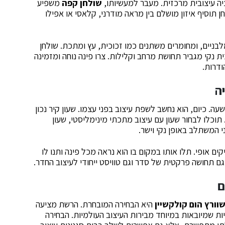
ה עיצובית מרכזית. מעבר למעשיותו,
שולחן קפה
משפיע
 תוסיף איזון מושלם בין מראה מודרני, קלאסי או אפילו
מלבניים, ומחומרים משתנים כמו זכוכית, עץ ומתכת. שולחן
ית נקי מגביר תחושת מרחב וקלילות. צרו פינה נוחה ומזמינה
ודרות.
ה
. כיום, הוא נחשב לשפת עיצוב בפני עצמו. שעון קיר נכון
 תוכלו לבחור שעון עם עיצוב מתכתי מינימליסטי, שעון
י המשתלב באופן נקי וישר.
ם אופי. תלו אותו במקום בו הוא נראה מכל פינה ותנו לו
ם תחושה פרקטית של סדר וגם טוויסט ייחודי לעיצוב החדר.
ם
וורץ הום קולקשיין
היא הבחירה המובחרת. הרשת מציעה
ות שמיובאות במיוחד מבירות העיצוב העולמיות. הבחירה