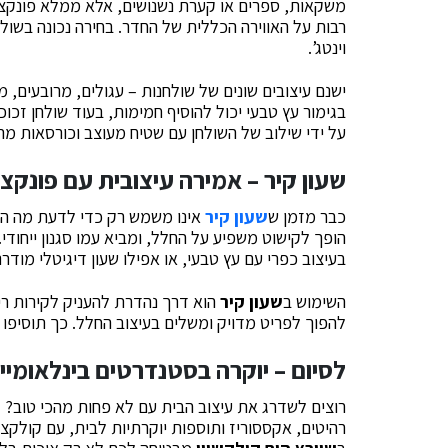
משקאות, ספרים או קערת נשנושים, אלא ממלא פונקצי
רבות על האווירה הכללית של החדר. בחירה נכונה בשולחן
וינטג’.
ישנם עיצובים שונים של שולחנות – עגולים, מרובעים, 
בגימור עץ טבעי יכול להוסיף חמימות, בעוד שולחן זכוכ
על ידי שילוב של השולחן עם שטיח מעוצב וכורסאות מה
שעון קיר
– אמירה עיצובית עם פונקצי
כבר מזמן ש
שעון קיר
אינו משמש רק כדי לדעת מה השעה
הופך לקישוט משפיע על החלל, ומביא עמו סגנון ייחודי.
בעיצוב כפרי עם עץ טבעי, או אפילו שעון דיגיטלי מודרנ
השימוש ב
שעון קיר
הוא דרך נהדרת להעניק לקירות ריקי
להפוך לפריט מדויק ומשלים בעיצוב החלל. כך תוסיפו ג
לסיום – יוקרה בסטנדרטים בינלאומיי
רוצים לשדרג את עיצוב הבית עם לא פחות מהכי טוב?
ש
רהיטים, אקססוריז ותוספות יוקרתיות לבית, עם קולקצי