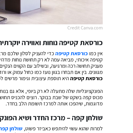
Credit Canva.com
כורסאת קטיפה
נוחות ואווירה יוקרתית
אין כמו
כורסאת קטיפה
כדי להעניק לסלון שלכם מראה
קטיפה איכותי, מביאה עמה לא רק תחושת נוחות מדהי
מעניק תחושה רכה ומרגיעה, ובשילוב עם הקווים הנקיי
מגוונים. בין אם תבחרו בגוון נועז כמו כחול עמוק או ורו
כורסאת קטיפה
היא תוספת עיצובית וגימור מרשים לכ
הפונקציונליות שלה מתעלה לא רק ביופי, אלא גם בנוח
מכוס קפה בשקט של שבת בבוקר. רוצים להכניס תחושת 
מדוגמות, שיהפכו אותה למרכז תשומת הלב בחדר.
שולחן קפה
– מרכז החדר ושיא הפונקצ
למרות שהוא עשוי להיתפש כאביזר פשוט,
שולחן קפה