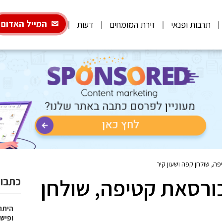
המייל האדום
תרבות ופנאי
זירת המומחים
דעות
ה, שולחן קפה ושעון קיר
ורסאת קטיפה, שולחן
כתבות
היתרו
ופישו