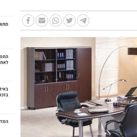
מתווכ
התמו
לאחר
באיז
בזכוי
המדר