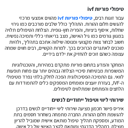
טיפולי פוריות ivf
עבור זוגות רבים,
טיפולי פוריות ivf
מהווים אמצעי מרכזי
להגשים חלום ההורות. התהליך כולל שלבים מורכבים כמו גירוי
שחלות, איסוף ביציות, והפריה חוץ-גופית. הצלחת הטיפולים תלויה
במגוון גורמים כמו גיל האישה, מצב בריאותי כללי ותמיכה נפשית.
חשוב לבחור צוות מקצועי ומנוסה שילווה אתכם בתהליך, ולהיות
מוכנים לאתגרים הכרוכים בכך. למרות הקשיים, רבים חווים שמחה
עצומה כשהם זוכים להחזיק את ילדם בידיים.
המחקר והמדע בתחום פוריות מתקדם במהירות, והטכנולוגיות
המשופרות מבטיחות סיכויי הצלחה גבוהים יותר עם פחות תופעות
לוואי. גם התמיכה הפסיכולוגית הפכה לחלק בלתי נפרד מטיפולי
ה-IVF, בעזרת יועצים ומומחים המספקים כלים להתמודדות עם
הלחצים והמתחים שמתלווים לטיפולים.
שירותי ליווי וטיפול ייחודיים לנשים
איריס פישר חכמון מציעה שירותי ליווי ייחודיים לנשים בדרכן
להגשמת חלום ההורות. החברה מתמחה בשחרור חסמים בתת
המודע, ומספקת תהליך טיפול מותאם אישית שמוביל להריון
מוצלח. בתהליך הדרגתי ומותאם לקצב האישי של כל אישה,