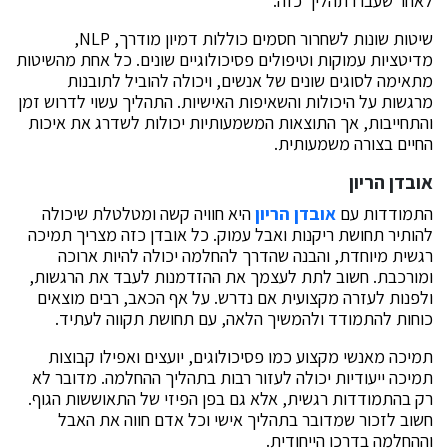
לאחר שעברו תהליך כזה.
שיטות שונות לשחרור חסמים כוללות דמיון מודרך, NLP,
מדיטציות עמוקות וטיפולים פסיכולוגיים שונים. כל אחת מהשיטות
מתאימה לסוגים שונים של אנשים, ויכולה להוביל לתובנות
מרגשות על היכולות והשאיפות האישיות. התהליך עשוי לדרוש זמן
והתחייבות, אך התוצאות המשמעותיות יכולות לשדרג את איכות
החיים בצורה משמעותית.
אובדן הריון
התמודדות עם
אובדן הריון
היא חוויה קשה ומטלטלת שיכולה
להותיר תחושת ריקנות ואבל עמוק. כל אובדן כזה מצריך תמיכה
רגשית מיוחדת, והבנה שהדרך להחלמה יכולה להיות ארוכה
ומורכבת. חשוב לתת לעצמך את ההזדמנות לעבד את הרגשות,
ולפנות לעזרה מקצועית אם נדרש. על אף הכאב, רבים מוצאים
כוחות להתמודד ולהמשיך הלאה, עם תחושת תקווה לעתיד.
תמיכה מאנשי מקצוע כמו פסיכולוגים, יועצים ואפילו קבוצות
תמיכה ייעודיות יכולה לעזור רבות בתהליך ההחלמה. מדובר לא
רק בהתמודדות רגשית, אלא גם בפן הפיזי של התאוששות הגוף.
חשוב לזכור שמדובר בתהליך אישי וכל אדם חווה את האבל
וההחלמה בדרכו הייחודית.