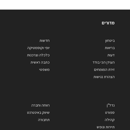
מדורים
ביטחון
חדשות
בריאות
יופי וקוסמטיקה
דעות
כלכלה וצרכנות
העידן הכי בודד
כתבה ראשית
זירת המומחים
משפטי
הצהרת נגישות
נדל"ן
רווחה וחברה
ספורט
שיווק באינטרנט
קהילה
תחבורה
תיירות ונופש