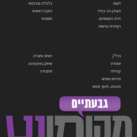
דעות
כלכלה וצרכנות
העידן הכי בודד
כתבה ראשית
זירת המומחים
משפטי
הצהרת נגישות
נדל"ן
רווחה וחברה
ספורט
שיווק באינטרנט
קהילה
תחבורה
תיירות ונופש
תרבות, חינוך ופנאי