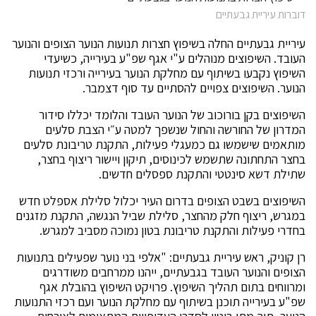
דוברות עיריית גבעתיים
עיריית גבעתיים החלה בשיפוץ חצרות תנועות הנוער הצופים והנוער
העובד. השיפוצים מנוהלים ע"י אגף שפ"ע בעירייה, כשיעדי
השיפוץ נקבעו בשיתוף עם מחלקת הנוער בעירייה ורכזי תנועות
הנוער. השיפוצים צפויים להסתיים עד סוף דצמבר.
השיפוצים בקן בורוכוב של הנוער העובד והלומד יכללו סידור
המדרון של החורשה והחול שנשפך למטה ע״י הצבת סלעים
מותאמים שישמשו גם כמעגלי פעילות, התקנת טריבונת סלעים
בחצר התחתונה שתשמש לכינוסים, תיקון ויישור ריצוף בחצר,
שתילת דשא סינטטי והתקנת ספסלים חדשים.
השיפוצים בשבט הצופים בדרום העיר יכלול סלילת אספלט חדש
במגרש, ריצוף חלק מהחצר, סלילת שביל הנגשה, התקנת מזגנים
בחדרי פעילות והתקנת טריבונת בטון נמוכה מסביב למגרש.
רן קוניק, ראש עיריית גבעתיים: "אלפי בני נוער שפעילים בתנועות
הצופים והנוער העובד בגבעתיים, ייהנו ממרחבים משודרגים
ומרווחים בתום תהליך השיפוץ. פרויקט השיפוץ בהובלת אגף
שפ"ע בעירייה תוכנן בשיתוף עם מחלקת הנוער ועם רכזי התנועות