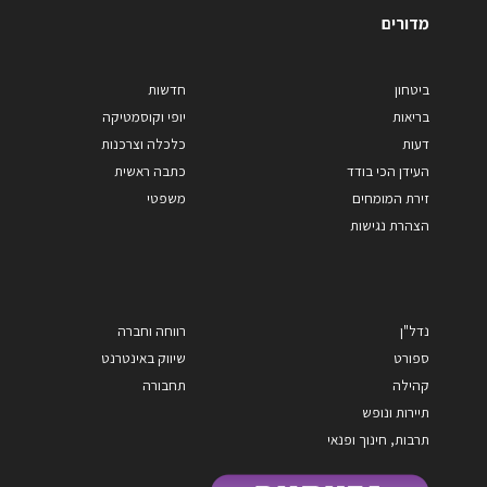
מדורים
ביטחון
חדשות
בריאות
יופי וקוסמטיקה
דעות
כלכלה וצרכנות
העידן הכי בודד
כתבה ראשית
זירת המומחים
משפטי
הצהרת נגישות
נדל"ן
רווחה וחברה
ספורט
שיווק באינטרנט
קהילה
תחבורה
תיירות ונופש
תרבות, חינוך ופנאי