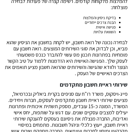
להמלצות מלקוחות קודמים. רשימה קצרה של פעולות לבחירה
מוצלחת:
בדיקת ניסיון והמלצות
הבנת צרכים ייחודיים
פגישה אישית
השוואת עלויות
לבחירה נכונה של רואה חשבון, יש לקחת בחשבון את הניסיון שהוא
מביא, וכן לבדוק את סוגי השירותים המוצעים. רואה חשבון עם
מומחיות בפתרונות תכנון מס עשוי להתברר כנכס משמעותי
לעסק שלך. הפגישה האישית היא הזדמנות ללמוד על טיב הקשר
הנוצר ולוודא שהגישה והשירותים שהרואה חשבון מציע תואמים את
הצרכים האישיים של העסק .
שירותי ראיית חשבון מתקדמים
פייג-ויסקוס, משרד רו"ח עם סניפים בקרית ביאליק ובכרמיאל,
מציעים שירותי ראיית חשבון מתקדמים לעסקים, חברות ויחידים.
המשרד, המונה כ-15 עובדים, מספק תשתית איכותית ופתרונות
יעילים למצבים עסקיים שונים. עם דגש על שותפות, יחס אישי
ואדיבות, החברה מנצלת את ניסיונם בעסקים להענקת שירותי
ראיית חשבון, ייעוץ כלכלי וניהול חשבונות. מתמחים במיסויי
מקרקעין ומיסוי לחברות ועצמאים, החברה מספקת שירות אישי