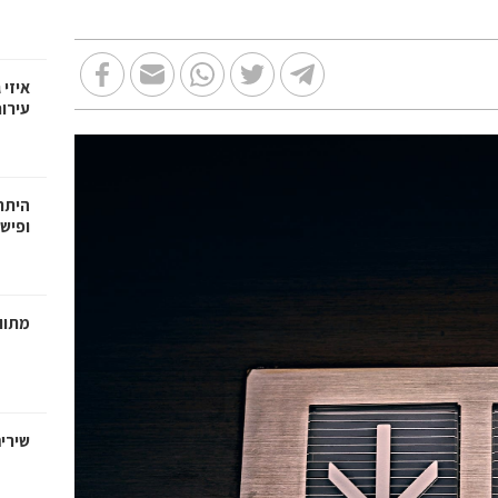
איזי 
עירו
היתרו
ופישו
מתווכ
שירי