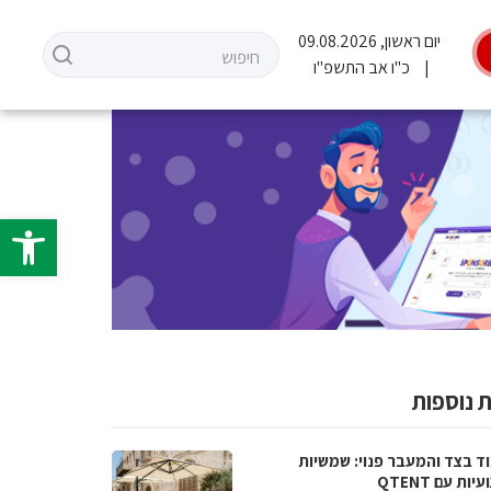
יום ראשון, 09.08.2026
כ"ו אב התשפ"ו
פתח סרגל 
 נוספות
ד בצד והמעבר פנוי: שמשיות
ות עם QTENT