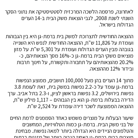
לאחרונה, פרסמה הלשכה המרכזית לסטטיסטיקה את נתוני הסקר
השנתי לשנת 2008, לגבי הוצאות משק הבית ב-14 הערים
הגדולות בישראל.
ההוצאה החודשית לתצרוכת למשק בית ברמת-גן היא בין הגבוהות
ועומדת על 11,826 ש"ח, ההוצאה החודשית לנפש היא השנייה
בגובהה מבין הערים הגדולות ועומדת על 5,301 ש"ח. על מזון
מוציאים משקי הבית ברמת-גן כ-16% מסך הוצאותיהם, כ-
20.2% מהוצאותיהם על תחבורה ותקשורת, על חינוך תרבות
ובידור 12% מההוצאה.
מתוך 14 הערים בהן מעל 100,000 תושבים, ממוצע הנפשות
ברמת-גן עומד על כ-2.2 נפשות במשק בית, זאת לעומת 3.8
נפשות בירושלים, 3.2 נפשות בראשון לציון, ו-2.3 בתל אביב. ערך
הדירה בבעלות ברמת-גן הוא בין הגבוהים – 1,117 מיליון ש"ח,
ההוצאה הממוצעת לשכר דירה עומדת על 2,524 ש"ח.
שיעור הבעלות על מוצרים משמש כאחד הסממנים לרמת החיים
של בני משק הבית. ברמת-גן כמות הטלוויזיות, המחשבים
והטלפונים הניידים היא הגדולה ביותר למאה נפשות. מבחינת
מוצרים בבית ברמת-גן האחוז הגבוה ביותר של מזגנים בבתים,