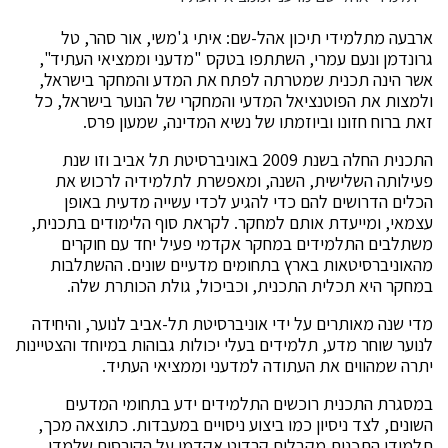
ארבעה מתלמידי תיכון אהל-שם: איתי ג'משי, אור סהר, טל
גרונדמן ונעם עמרי, השתתפו בטקס "מדעני וממציאי העתיד",
אשר הינה תכנית שמטרתה לפתח את המדע והמחקר בישראל,
ולמצות את הפוטנציאל המדעי והמחקרי של הנוער בישראל, כל
זאת ברוח חזונו וביוזמתו של נשיא המדינה, שמעון פרס.
התכנית החלה בשנת 2009 באוניברסיטת תל אביב וזו שנת
פעילותה השלישית, השנה, ומאפשרת לתלמידיה לרכוש את
הכלים הדרושים להם כדי להגיע לכדי עשייה מדעית באופן
עצמאי, ומייעדת אותם למחקר. לקראת סוף הלימודים בתכנית,
משתלבים התלמידים במחקר אקדמי פעיל יחד עם חוקרים
מהאוניברסיטאות בארץ בתחומים מדעיים שונים. ההשתלבות
במחקר היא תכלית התכנית, וכביכול, גולת הכותרת שלה.
מדי שנה מאותרים על ידי אוניברסיטת תל-אביב לנוער, והיחידה
לנוער שוחר מדע, תלמידים בעלי יכולות גבוהות במיוחד והצטיינות
יתרה שמהווים את העתודה למדעני וממציאי העתיד.
במסגרת התכנית רוכשים התלמידים ידע בתחומי המדעים
השונים, לצד ניסיון כמו ביצוע ניסויים במעבדות. כתוצאה מכך,
תלמידי התכנית מקבלים קרדיט אקדמי על הקורסים שלמדו