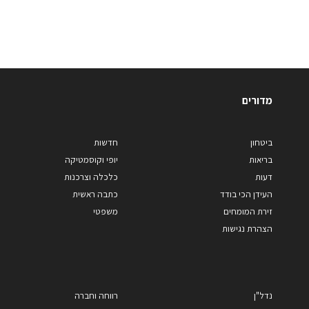
מדורים
ביטחון
חדשות
בריאות
יופי וקוסמטיקה
דעות
כלכלה וצרכנות
העידן הכי בודד
כתבה ראשית
זירת המומחים
משפטי
הצהרת נגישות
נדל"ן
רווחה וחברה