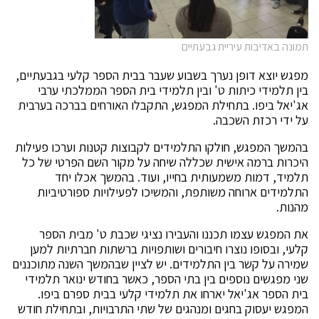
תמונה באדיבות עיריית גבעתיים
מפגש יוצא דופן נערך בשבוע שעבר בבית הספר קלעי בגבעתיים,
בין תלמידי כיתות ט' ובין תלמידי בית הספר הממלכתי ערבי
אג'יאל ביפו. בתחילת המפגש, התקבלו האורחים בברכה בערבית
על ידי רכזת השכבה.
בהמשך המפגש, חולקו התלמידים לקבוצות קטנות וערכו פעילות
היכרות ברמה אישית שכללה שיחה על מקור השם הפרטי של כל
תלמיד, דמות משמעותית בחייו, ועוד. בהמשך אכלו יחד
התלמידים ארוחה משותפת, והמשיכו לפעילויות ספורטיביות
מהנות.
את המפגש עצמו תכננו והעבירו נציגי שכבת ט' מבית הספר
קלעי, ובסופו נוצרו חיבורים ושותפויות ברשתות חברתיות למען
שמירה על קשר בין התלמידים. יש לציין שבהמשך השנה מתוכננים
שני מפגשים נוספים בין בתי הספר, כאשר בחודש ינואר תלמידי
בית הספר אג'יאל יארחו את תלמידי קלעי בבית ספרם ביפו.
המפגש יעסוק בחגים ומנהגים של שתי התרבויות, ובתחילת חודש