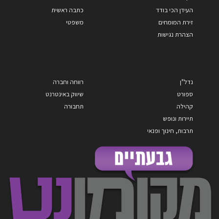
העידן הכי בודד
כתבה ראשית
זירת המומחים
משפטי
הצהרת נגישות
נדל"ן
רווחה וחברה
ספורט
שיווק באינטרנט
קהילה
תחבורה
תיירות ונופש
תרבות, חינוך ופנאי