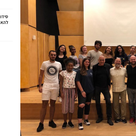
סידו
להאי