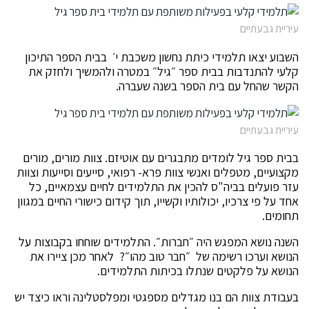
עיריית גבעתיים
השבוע יצאו תלמידי כיתת נחשון משכבת י׳ בבית הספר התיכון
קלעי להתנדבות בבית ספר ״גיל״ במטרה ולהמשיך ולחזק את
הקשר שהחל עם בית הספר בשנה שעברה.
עיריית גבעתיים
בבית ספר גיל לומדים מתבגרים עם אוטיזם. צוות מורים, מורים
מקצועיים, מטפלים ואנשי צוות פרא- רפואי, סייעים וסייעות וצוות
עזר פועלים בביה"ס להכין את התלמידים לחיים עצמאיים, כל
אחד על פי צרכיו, יכולותיו וקשייו, תוך קידום כישורי החיים במגוון
תחומים.
השנה נושא המפגש היה ״חברות״. התלמידים שוחחו בקבוצות על
הנושא וערכו רשימה של ״חבר טוב מהו״? לאחר מכן ציירו את
הנושא על פלקטים שנתלו בכיתות התלמידים.
בעבודת צוות הם בנו מגדלים מספגטי ומפלסטלינה וראו כיצד יש