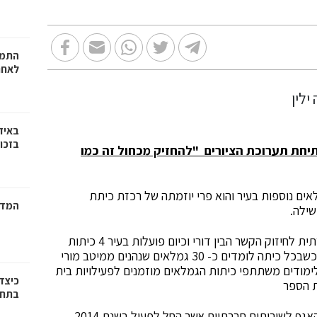
התמו
לאחר
באיז
בזכוי
ת ראשונים פתיחת תערוכת הציורים "להחזיק מכחול זה כמו
ים נוספות בעיר והוא פרי יוזמתה של רכזת כיתת
המדר
שילה.
פרויקט כיתת הגמלאים הינו בעל משמעות רגשית וחברתית לחיזוק הקשר הבין דורי וכיום פועלות בעיר 4 כיתות
גמלאים בתיכון קלעי, אורט, שמעון בן צבי ותלמה ילין, כשבכל כיתה לומדים כ- 30 גמלאים שנהנים ממיטב מורי
ימודים משתתפי כיתות הגמלאים מוזמנים לפעילויות בית
כיצד
ת הספר
בתחו
כיתות הגמלאים הנו פרויקט משותף של מנהל החינוך והאגף לשירותים חברתיים אשר החל לפעול בשנת 2014.