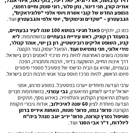
דויד קרבושה, אורלי וגיא, יואל ריפל, בוקי נאה, איתי אנגל,
אודיה קורן, חני דינור, נתן סלור, רוני סומק וחיים רחמני,
המופע החדש של קובי אשרת ויוסי אלפי "סלוניראקים",
הגבעטרון – "שקדים וצימוקים", יוסי אלפי והגבעטרון
ועוד.
כמו כן, יתקיים
פאנל חגיגי בנושא 100 שנה לעיר גבעתיים,
במעמד רן קוניק, ראש עיריית גבעתיים
ובהשתתפות:
ליא
קניג, השופט אליקים רובינשטיין, רון בן ישי, אוהד קנולר,
מירי אלוני, חני נחמיאס ועוד.
הפאנל יעסוק בעיר הקטנה
שהפכה בשנים האחרונות להיות בית מרכזי לאמנים רבים בישראל.
דרך איכות החיים, ההשקעה בדיור, תרבות ותחבורה, הפכה
גבעתיים, שהיא גם הבית הרשמי של פסטיבל מספרי סיפורים
מיומו הראשון, להיות מרכז תוסס עבור אנשי תרבות רבים בישראל.
ערבי הצדעה מיוחדים ייערכו בפסטיבל. במופע מרגש, אמני
ישראל יצדיעו לשחקן התיאטרון,
גבי עמרני
, בהשתתפות חברים
מעולם התיאטרון הקולנוע והטלוויזיה. באירוע נוסף, תתקיים
הצדעה מיוחדת לציון
60 שנה לאיכילוב
, אודות גיבורי תקופת
הקורונה:
פרופ' גמזו, פרופ' מטות, האחות איריס ברמן
מטיפול נמרץ קורונה, פרופ' יריב יוגב מנהל ביה"ח
ליולדות, ד"ר אבי הסנר
ועוד.