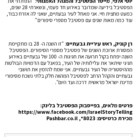
יוסי אלפי
,
מייסד הפסטיבל והמנהל האמנותי
: "התחלתי את
הפסטיבל בידיעה שמדובר באירוע חד פעמי, ונשארתי 28 שנים,
כמעט מחצית חיי. אני מאחל לעיר גבעתיים, שאני לה אזרח כבוד,
עוד כמה מאות שנים עם פסטיבל מספרי סיפורים"
רן קוניק, ראש עיריית גבעתיים
: "זו השנה ה- 28 בו מתקיימת
המסורת ארוכת השנים של פסטיבל מספרי הסיפורים. הפסטיבל
השנה יפתח בקול תרועה את חגיגות ה- 100 של גבעתיים באירוע
חגיגי שיתאר את עלילותיה של העיר, בפאנל עם הדמויות הבולטות
מההיסטוריה של העיר גבעתיים. אני שמח להזמין את תושבי
גבעתיים והקהל הרחב לפסטיבל המהווה חלק בלתי נשכח מסיפורי
מדינת ישראל מראשית דרכה ועד היום".
פרטים מלאים, בפייסבוק הפסטיבל בלינק:
https://www.facebook.com/IsraelStoryTelling
מכירת כרטיסים: 8023*, Pashbar.co.il