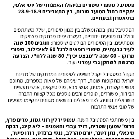
פסטיבל מספרי סיפורים בניהולו האמנותי של יוסי אלפי,
יתקיים בחול המועד סוכות, בין התאריכים 28.9-18.9
בתיאטרון גבעתיים.
הפסטיבל נותן במה ומשלב בין מגוון סיפורים, שלל משתתפים
וכולל גם מופעים ייחודיים, בעשרה ימים מרתקים מצחיקים
ומפתיעים. בין הסיפורים הבולטים שיספורו:
חוגגים 100 שנה
לעיר גבעתיים
,
סיפורי רופאים לרגל 60 לאיכילוב
,
סיפורי
מרוקו – 60 שנה ל"מבצע יכין"
,
80 שנה ללח"י
,
הצדעה
מרגשת לשחקן גבי עמרני
ועוד.
הקהל בפסטיבל יקבל חשיפה לסיפוריה המרתקים של מדינת
ישראל מתקופות שונות, דרך עיניהם של מאות מספרים, מתוכם
אנשי תקשורת, אמנים, אנשי צבא, פוליטיקאים, אנשי תעשיית
הבידור, משוררים, סופרים ורבים נוספים מכל קצוות החברה
הישראלית וגווניה. לצד פאנלים בנושאים מגוונים יתקיימו מופעים
של טובי אנשי התרבות.
בין משתתפי הפסטיבל השנה:
עמוס ידלין רוני גמזו, מרים פרץ,
פרופ' שמעון שטרית, דויד עברי והאמנים – ליא קינג, רבקה
מיכאלי, נתן דטנר, יורם טהרלב, ננסי ברנדס, דודו פישר,