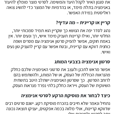
את סגנון האיור לקהל היעד והמשימה. לסרטי מוצר מומלץ להיעזר
באנימציה בתלת מימד, או בהדמיות של המוצר כדי להשיג צואה
ראליסטית במידת האפשר.
קריין או קריינית – מה עדיף?
נהוג לסדר יפה את הנושא כך שקריין הוא תמיד סמכותי יותר,
החלטי יותר, ואילו קריינות תעניק מימד אישי, רך ונעים יותר. אין
באמת חוקים, אפשר להפיק סרטון אנימציה עם מסרים ושפה
כוחנית דווקא עם קריינית, ובטח אפשר עם קריין להעניק טון נעים
ואישי.
סרטון אנימציה בצבעי המותג
אפשר מראש לתכנן ולעצב את סרטוני האנימציה שלכם כחלק
מהנראות הכוללת של העסק, או של המותג, ולהשתמש בהם
לרוחב הסרטון. כך שסרטון האנימציה ישתלב היטב בתשתית
השיווקית של העסק. וייראה כחלק בלתי נפרד מנראות העסק.
כיצד לבחור את מוסיקת הרקע לסרטי אנימציה
נתחיל ונאמר שלא חייבים בהכרח מוסיקת רקע. ישנם סרטים רבים
שדווקא קריינות, אולי מלווה בכמה אפקטים, יעניקו תוצאה נכונה
יותר לסרטון ולמטרות שלו.