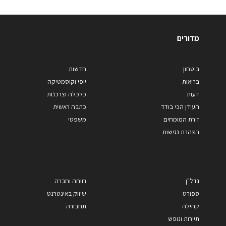
מדורים
ביטחון
חדשות
בריאות
יופי וקוסמטיקה
דעות
כלכלה וצרכנות
העידן הכי בודד
כתבה ראשית
זירת המומחים
משפטי
הצהרת נגישות
נדל"ן
רווחה וחברה
ספורט
שיווק באינטרנט
קהילה
תחבורה
תיירות ונופש