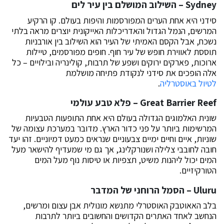
Sydney – השילוב המושלם בין עיר לים
סידני היא אחת הערים המפורסמות והיפות בעולם. קו הרקיע
המרשים, הנמל הגדול והאדריכלות האייקונית יוצרים מראה בלתי
נשכח, אבל הקסם האמיתי של העיר הוא השילוב בין אורבניות
תוססת לאווירת חופש של עיר חוף. חופים מפורסמים, טיילות
ארוכות, פארקים ירוקים ושפע של תרבות, קולינריה ובילויים – כל
אלה הופכים את סידני לנקודת פתיחה מושלמת
לטיול באוסטרליה
.
Great Barrier Reef – פלא טבע עולמי
שונית האלמוגים הגדולה בעולם היא אחת התופעות הטבעיות
המרשימות ביותר על פני כדור הארץ. מדובר במערכת עצומה של
שוניות, איים וחיים ימיים צבעוניים שנראים כמעט דמיוניים. זהו יעד
חובה לחובבי צלילה ושנורקלינג, אך גם מי שמעדיף להישאר מעל
המים יכול ליהנות משיט, תצפיות או טיסות נוף מעל המים
הטורקיזיים.
Uluru – הסמל הרוחני של המדבר
בלב האאוטבק האוסטרלי מתנשא מונולית אבן עצום ומרשים,
הנחשב לאחד האתרים הקדושים והחשובים ביותר לתרבות