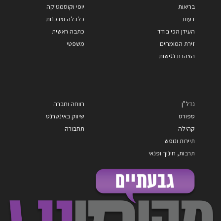
בריאות
יופי וקוסמטיקה
דעות
כלכלה וצרכנות
העידן הכי בודד
כתבה ראשית
זירת המומחים
משפטי
הצהרת נגישות
נדל"ן
רווחה וחברה
ספורט
שיווק באינטרנט
קהילה
תחבורה
תיירות ונופש
תרבות, חינוך ופנאי