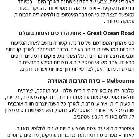
האבוריג’ינית. צבעו של הסלע משתנה לאורך היום – במיוחד
בזריחה ובשקיעה – ויוצר מראה דרמטי וייחודי. הביקור באזור
מאפשר הצצה לנופי המדבר האינסופיים ולהיסטוריה תרבותית
עמוקה במיוחד.
Great Ocean Road – אחת הדרכים היפות בעולם
כביש החוף המפורסם של מדינת ויקטוריה נחשב לאחת הנסיעות
הנופיות המרשימות ביותר בעולם. הדרך מתפתלת לאורך קו החוף
ומציעה תצפיות מרהיבות על האוקיינוס, צוקים דרמטיים וחופים
פראיים. אחד משיאי המסלול הוא תצורות הסלע המרשימות
הבולטות מתוך הים, לצד עיירות חוף ציוריות ויערות ירוקים.
Melbourne – בירת התרבות והאווירה
מלבורן ידועה באווירה הייחודית שלה – עיר תוססת, יצירתית
ומלאת אופי. סמטאות עם אמנות רחוב, בתי קפה מעולים, גלריות,
הופעות חיות ואירועי תרבות לאורך כל השנה יוצרים חוויה אורבנית
שונה מכל עיר אחרת באוסטרליה. בנוסף, היא משמשת בסיס מצוין
לטיולים באזורי הטבע שמסביב.
אוסטרליה היא יעד עצום שמציע חוויות שונות לחלוטין מאזור
לאזור – מערים מודרניות ועד מדבריות עתיקים, מחופים טרופיים