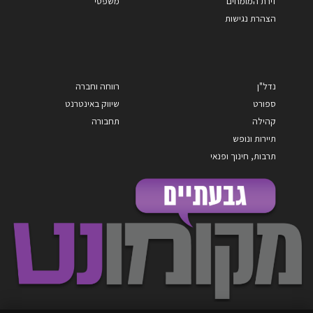
זירת המומחים
משפטי
הצהרת נגישות
נדל"ן
רווחה וחברה
ספורט
שיווק באינטרנט
קהילה
תחבורה
תיירות ונופש
תרבות, חינוך ופנאי