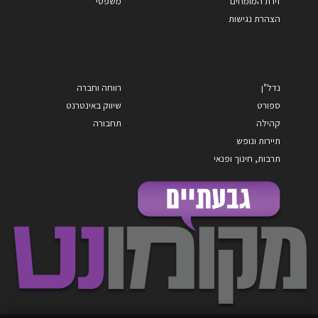
זירת המומחים
משפטי
הצהרת נגישות
נדל"ן
רווחה וחברה
ספורט
שיווק באינטרנט
קהילה
תחבורה
תיירות ונופש
תרבות, חינוך ופנאי