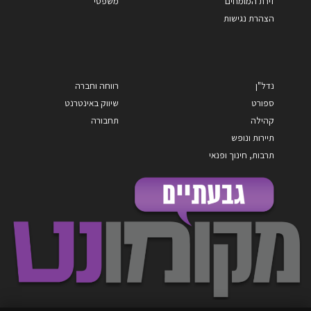
זירת המומחים
משפטי
הצהרת נגישות
נדל"ן
רווחה וחברה
ספורט
שיווק באינטרנט
קהילה
תחבורה
תיירות ונופש
תרבות, חינוך ופנאי