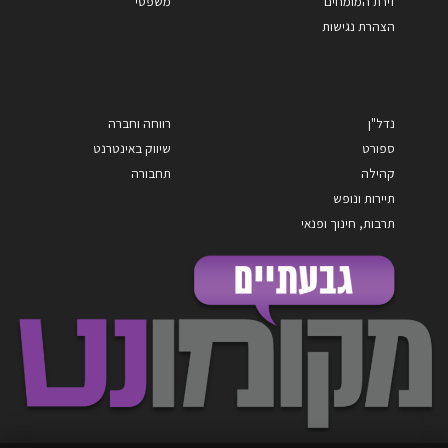
זירת המומחים
משפטי
הצהרת נגישות
נדל"ן
רווחה וחברה
ספורט
שיווק באינטרנט
קהילה
תחבורה
תיירות ונופש
תרבות, חינוך ופנאי