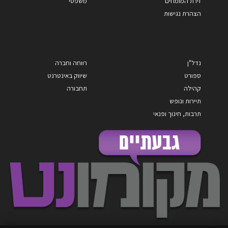
זירת המומחים
משפטי
הצהרת נגישות
נדל"ן
רווחה וחברה
ספורט
שיווק באינטרנט
קהילה
תחבורה
תיירות ונופש
תרבות, חינוך ופנאי