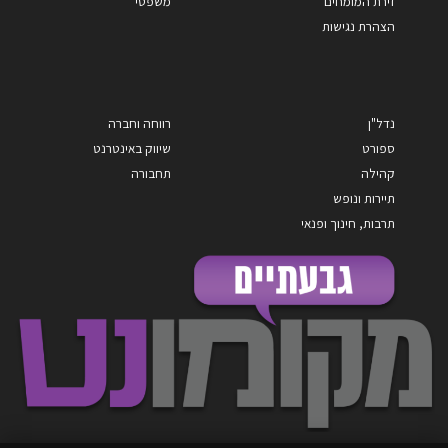
זירת המומחים
משפטי
הצהרת נגישות
נדל"ן
רווחה וחברה
ספורט
שיווק באינטרנט
קהילה
תחבורה
תיירות ונופש
תרבות, חינוך ופנאי