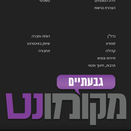
זירת המומחים
משפטי
הצהרת נגישות
נדל"ן
רווחה וחברה
ספורט
שיווק באינטרנט
קהילה
תחבורה
תיירות ונופש
תרבות, חינוך ופנאי