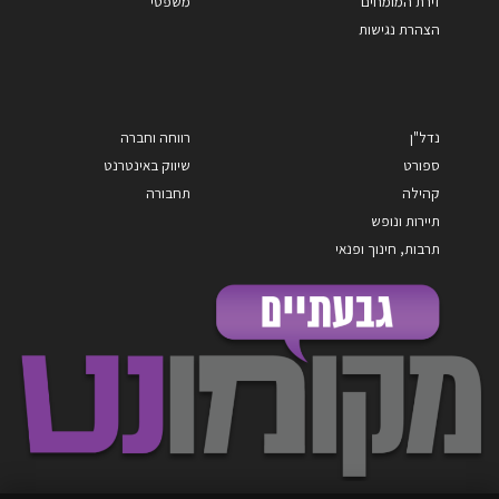
זירת המומחים
משפטי
הצהרת נגישות
נדל"ן
רווחה וחברה
ספורט
שיווק באינטרנט
קהילה
תחבורה
תיירות ונופש
תרבות, חינוך ופנאי