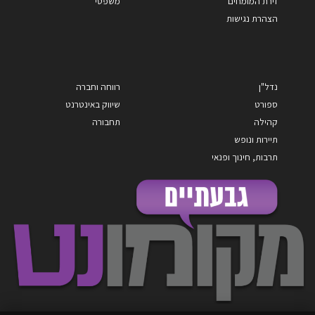
זירת המומחים
משפטי
הצהרת נגישות
נדל"ן
רווחה וחברה
ספורט
שיווק באינטרנט
קהילה
תחבורה
תיירות ונופש
תרבות, חינוך ופנאי