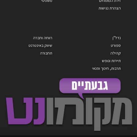
זירת המומחים
משפטי
הצהרת נגישות
נדל"ן
רווחה וחברה
ספורט
שיווק באינטרנט
קהילה
תחבורה
תיירות ונופש
תרבות, חינוך ופנאי