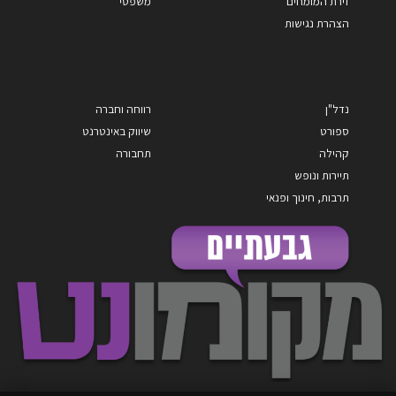
זירת המומחים
משפטי
הצהרת נגישות
נדל"ן
רווחה וחברה
ספורט
שיווק באינטרנט
קהילה
תחבורה
תיירות ונופש
תרבות, חינוך ופנאי