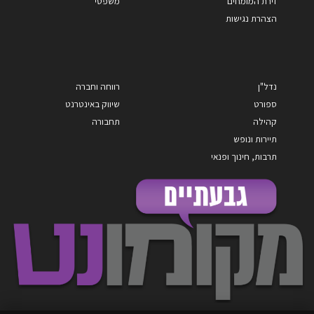
זירת המומחים
משפטי
הצהרת נגישות
נדל"ן
רווחה וחברה
ספורט
שיווק באינטרנט
קהילה
תחבורה
תיירות ונופש
תרבות, חינוך ופנאי