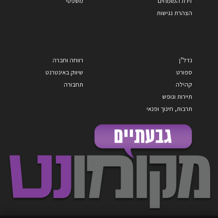
זירת המומחים
משפטי
הצהרת נגישות
נדל"ן
רווחה וחברה
ספורט
שיווק באינטרנט
קהילה
תחבורה
תיירות ונופש
תרבות, חינוך ופנאי