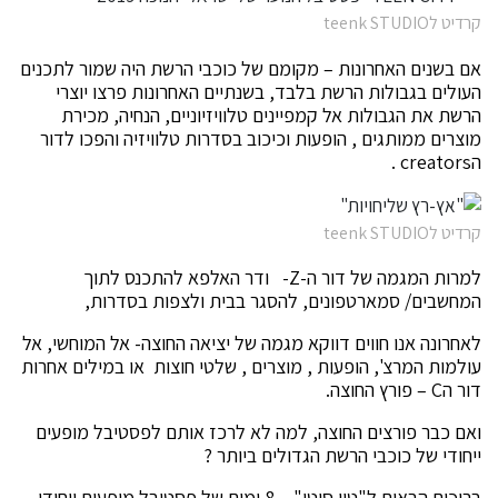
קרדיט לteenk STUDIO
אם בשנים האחרונות – מקומם של כוכבי הרשת היה שמור לתכנים
העולים בגבולות הרשת בלבד, בשנתיים האחרונות פרצו יוצרי
הרשת את הגבולות אל קמפיינים טלוויזיוניים, הנחיה, מכירת
מוצרים ממותגים , הופעות וכיכוב בסדרות טלוויזיה והפכו לדור
הcreators .
קרדיט לteenk STUDIO
למרות המגמה של דור ה-Z- ודר האלפא להתכנס לתוך
המחשבים/ סמארטפונים, להסגר בבית ולצפות בסדרות,
לאחרונה אנו חווים דווקא מגמה של יציאה החוצה- אל המוחשי, אל
עולמות המרצ', הופעות , מוצרים , שלטי חוצות או במילים אחרות
דור הC – פורץ החוצה.
ואם כבר פורצים החוצה, למה לא לרכז אותם לפסטיבל מופעים
ייחודי של כוכבי הרשת הגדולים ביותר ?
ברוכים הבאים ל"טין סיטי" – 8 ימים של פסטיבל מופעים ייחודי