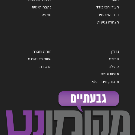
העידן הכי בודד
כתבה ראשית
זירת המומחים
משפטי
הצהרת נגישות
נדל"ן
רווחה וחברה
ספורט
שיווק באינטרנט
קהילה
תחבורה
תיירות ונופש
תרבות, חינוך ופנאי