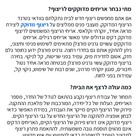
מתי נבחר אריחים מדוקקים לריצוף?
אם אתם מחפשים ריצוף חדש לבית נתקלתם בוודאי בטרנד
הריצוף המדוקק. מעצבי פנים ממליצים על
ריצוף מדוקק
ליצירת
מראה אחיד, יוקרתי וקלאסי. אריחי הריצוף המשמשים לריצוף
מדוקק דקים וגדולים יותר מאשר אריחים רגילים. אריחים
מדוקקים עשויים גרניט פורצלן מתאימים לשימוש פנימי וחיצוני,
ניתן להתקין אותם גם בחדרי רחצה. גרניט פורצלן ידוע כחומר גלם
חזק, אטום לחדירת מים, עמיד בפני שריטות, קל לניקוי. בחירה
בריצוף מדוקק עשוי גרניט פורצלן מבטיחה מראה אחיד נטול
חיבורים, סגנון יוקרתי מרהיב, שנים רבות של שימוש, ניקוי קל,
עמידות בפני לחות.
כמה עולה לרצף את הבית?
תמחור של עבודת ריצוף נקבע בהתאם לגודל של החדר, מספר
האריחים, העלות של כל יחידה, המורכבות של מלאכת ההתקנה.
פירוק של הריצוף הקיים מייקר את העבודה, במידת האפשר כדאי
לבחון אופציה להתקנה של הריצוף החדש על גבי הריצוף הקיים.
ריצוף מדוקק אינו דורש פירוק של הריצוף הקיים, האריחים הדקים
אינם מהווים תוספת גובה משמעותית. להתאמת פתרון ריצוף
לתקציב העומד לרשותכם כדאי להתייעץ עם איש מקצוע.