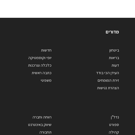
מדורים
ביטחון
חדשות
בריאות
יופי וקוסמטיקה
דעות
כלכלה וצרכנות
העידן הכי בודד
כתבה ראשית
זירת המומחים
משפטי
הצהרת נגישות
נדל"ן
רווחה וחברה
ספורט
שיווק באינטרנט
קהילה
תחבורה