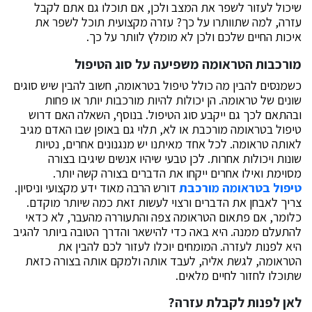
שיכול לעזור לשפר את המצב ולכן, אם תוכלו גם אתם לקבל
עזרה, למה שתוותרו על כך? עזרה מקצועית תוכל לשפר את
איכות החיים שלכם ולכן לא מומלץ לוותר על כך.
מורכבות הטראומה משפיעה על סוג הטיפול
כשמנסים להבין מה כולל טיפול בטראומה, חשוב להבין שיש סוגים
שונים של טראומה. הן יכולות להיות מורכבות יותר או פחות
ובהתאם לכך גם ייקבע סוג הטיפול. בנוסף, השאלה האם דרוש
טיפול בטראומה מורכבת או לא, תלוי גם באופן שבו האדם מגיב
לאותה טראומה. לכל אחד מאיתנו יש מנגנונים אחרים, נטיות
שונות ויכולות אחרות. לכן טבעי שיהיו אנשים שיגיבו בצורה
מסוימת ואילו אחרים ייקחו את הדברים בצורה קשה יותר.
טיפול בטראומה מורכבת
דורש הרבה מאוד ידע מקצועי וניסיון.
צריך לאבחן את הדברים ורצוי לעשות זאת כמה שיותר מוקדם.
כלומר, אם פתאום הטראומה צפה והתעוררה מהעבר, לא כדאי
להתעלם ממנה. היא באה כדי להישאר והדרך הטובה ביותר להגיב
היא לפנות לעזרה. המומחים יוכלו לעזור לכם להבין את
הטראומה, לגשת אליה, לעבד אותה ולמקם אותה בצורה כזאת
שתוכלו לחזור לחיים מלאים.
לאן לפנות לקבלת עזרה?