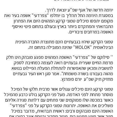
יוזמה חדשה של אגף שפ"ע יוצאת לדרך.
במסגרת היוזמה החל תהליך בו יוחלפו "צפרדעי" אשפה בעיר ואת
מקומם יתפסו מיכלים טמוני קרקע המהווים היום את הפתרון
התברואתי והמתקדם ביותר בארץ ובעולם בתחום פינוי ואיסוף
האשפה במרחבים ציבוריים.
טמוני הקרקע שיהיו בגבעתיים הינם מתוצרת החברה הפינית
הבינלאומית "MOLOK" שהינה המובילה בתחום זה.
'' סילוקם של "צפרדעי" האשפה המהווים מפגע מובהק הינו חלק
מרמת החיים שעירית גבעתיים רואה לעצמה כמחויבת לספק
לתושביה ומכאן שהאפשרות להתחלת הפעלת הפיילוט בנושא
מהווה בעבורנו בשורה משמחת". אמר סגן ראש העיר גבעתיים
מחזיק תיק שפ"ע יורם פומרנץ.
טמוני קרקע הינם מיכלים עגולים אשר מרבית חלקו של המיכל
מוסתר מתחת לפני האדמה. מעל פני הקרקע בולט כרבע מהמיכל
כאשר במכסה שלו ממוקמים שני פתחים עם דלתות סגירה אליהם
משליכים את האשפה. יתרונות טמוני הקרקע על פני "צפרדעי"
האשפה הינם מובהקים ורבים: ראשית תברואית, מדובר במיכל
סגור אשר מונע מפגעי ריח, פיזור מסביב ובנוסף אוגר בתוכו את