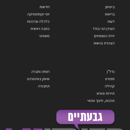
ביטחון
חדשות
בריאות
יופי וקוסמטיקה
דעות
כלכלה וצרכנות
העידן הכי בודד
כתבה ראשית
זירת המומחים
משפטי
הצהרת נגישות
נדל"ן
רווחה וחברה
ספורט
שיווק באינטרנט
קהילה
תחבורה
תיירות ונופש
תרבות, חינוך ופנאי