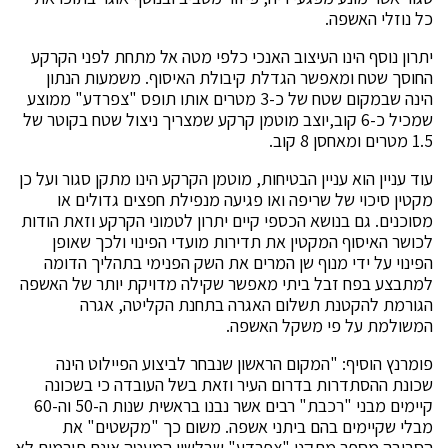
כל נוזלי האשפה.
יתרון נוסף הינו העיצוב האנכי כלפי מטה אל מתחת לפני הקרקע
החוסך שטח ומאפשר הגדלת קיבולת האיסוף. משמעות הנתון
הינה שבמקום שטח של כ-3 מטרים אותו תופס "צפרדע" ממוצע
שמכיל כ-6 קוב,יוצב מוטמן קרקע שמצריך ניצול שטח בקוטר של
1.5 מטרים ומאחסן 8 קוב.
עוד עניין הוא עניין הבטיחות, מוטמן הקרקע הינו מתקן סגור ועל כן
מקטין סיכוי של שריפה ואו פגיעה מנפילת חפצים גדולים או
מסוכנים. גם בנושא הכספי קיים יתרון לטמוני הקרקע וזאת הודות
לכושר האיסוף המקטין את תדירות מועדי הפינוי ולכך שאופן
הפינוי על ידי מנוף שן המרים את השק הפנימי בתהליך הדומה
למתבצע בפח זבל ביתי מאפשר שקילה מדויקת יותר של האשפה
הגורמת להקטנת תשלום האגרה בתחנת הקליטה, אגרה
המשולמת על פי משקל האשפה.
פומרנץ הוסיף: "המקום הראשון שנבחר לביצוע הפיילוט הינה
שכונת ההסתדרות בדרום העיר וזאת בשל העובדה כי בשכונה
קיימים מבני "רכבת" רבים אשר נבנו בראשית שנות ה-50 וה-60
מבלי שקיימים בהם ביתני אשפה. משום כך "מקשטים" את
הסביבה מספר מתקני "צפרדע" שבלשון המעטה אינם תורמים לא