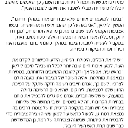
עתידי נדאג שיהיה תמהיל דירות ברות השגה, כך שאנשים מהישוב
יוכלו לרכוש דירה מבלי לשעבד את חייהם לטובת העניין".
"בניגוד למועמדים אחרים שלא עבדו יום אחד במהלך חייהם ",
המשיך ליליאן, "אני גאה על כך שהנני איש הוראה ועשייה. בעשר
אצבעות הקמתי לפני שנים ברמת גן מרפאה וטרינרית, 'מגן דוד
ירוק', ומכללה אשר הכשירה ומכשירה אלפי סטודנטים. זאת,
במקביל לעשייה לטובת הציבור במהלך כהונתי כחבר מועצת העיר
וכיו"ר ועדת הביקורת בעירייה.
"יש לי את הכלים, היכולת, הניסיון, הידע והכישורים לקדם את
העיר. למען איכות חיים טובה יותר לכלל תושביה" סיכם ליליאן.
"כראש עיר, אפעל אך ורק לטובת התושבים ולרווחתם, במסירות
ובנאמנות מוחלטת. אהיה השופר של הציבור ואתן מענה הולם
לצרכיו. לשם כך, אנחנו חייבים רשימה חזקה שתקל על הפיכת
החזון שלנו למציאות. לירוקים, שהיא כיום הרשימה גדולה
במועצה, יש שלושה חברים. אנחנו מסוגלים להכפיל את כוחנו
בבחירות הקרובות, זה לא בשמיים. יש בי תחושה של שליחות
ציבורית ואני חש חובה בתקופה קריטית זו של צומת דרכים בה
נמצאת רמת גן, לפעול כראש עיר למען עשייה ויצירה ציבורית כדי
להבטיח את פיתוחה, שגשוגה וצמיחתה של רמת גן המדשדשת
כבר שנים תחת ראש העיר היוצא".