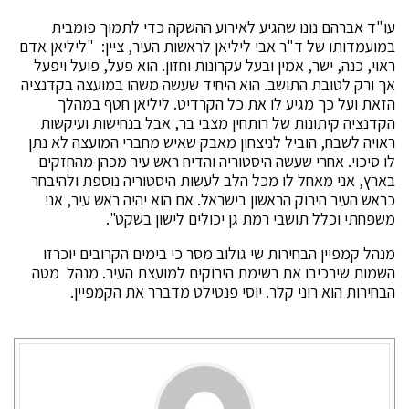
עו"ד אברהם נונו שהגיע לאירוע ההשקה כדי לתמוך פומבית
במועמדותו של ד"ר אבי ליליאן לראשות העיר, ציין: "ליליאן אדם
ראוי, כנה, ישר, אמין ובעל עקרונות וחזון. הוא פעל, פועל ויפעל
אך ורק לטובת התושב. הוא היחיד שעשה משהו במועצה בקדנציה
הזאת ועל כך מגיע לו את כל הקרדיט. ליליאן חטף במהלך
הקדנציה קיתונות של רותחין מצבי בר, אבל בנחישות ועיקשות
ראויה לשבח, הוביל לניצחון מאבק שאיש מחברי המועצה לא נתן
לו סיכוי. אחרי שעשה היסטוריה והדיח ראש עיר מכהן מהחזקים
בארץ, אני מאחל לו מכל הלב לעשות היסטוריה נוספת ולהיבחר
כראש העיר הירוק הראשון בישראל. אם הוא יהיה ראש עיר, אני
משפחתי וכלל תושבי רמת גן יכולים לישון בשקט".
מנהל קמפיין הבחירות שי גולוב מסר כי בימים הקרובים יוכרזו
השמות שירכיבו את רשימת הירוקים למועצת העיר. מנהל מטה
הבחירות הוא רוני קלר. יוסי פנטילט מדברר את הקמפיין.