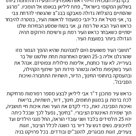
"בקדנציה הנוכחית הייתי ראש האופוזיציה הפעילה והלוחמת ביותר
בשלטון המקומי בישראל", פתח ליליאן בנאומו אל תומכיו. "מרגע
שהסתיים בהצלחה גדולה מאבקנו בבג"צ שהגשתי להדחת צבי
בר, אני מטיל את כל יהבי כמועמד לראשות העיר, במטרה להיבחר
כראש העיר הבא של רמת גן. אני בטוח שמסע הבחירות שלנו
יסתיים כשאבחר כראש העיר רמת גן ורשימת הירוקים תהיה
הגדולה ביותר במועצת העיר.
"תושבי העיר משוועים היום למנהיגות שהיא ההפך הגמור מזו
שהורגלנו אליה ב-25 השנים האחרונות תחת שלטונו של בר
בעירייה. לא עוד כוחנות, אלימות מילולית ונפוטיזם. אנהל את
העיר בשקיפות מלאה ובטוהר מידות תוך שיתוף הקהילה,
ובהעמקה בתחומי החינוך, הדיור, תשתיות התחבורה ואיכות
הסביבה".
כראש עיר מתכנן ד"ר אבי ליליאן לבצע מספר רפורמות מרחיקות
לכת ברמת גן במגוון תחומים, חינוך, דיור, תשתיות, בריאות
ואיכות הסביבה. זאת, כדי לקדם את העיר ואת איכות חיי תושביה,
תוך שמירת האינטרס הציבורי. "בחינוך, נפעל לכך שבכל כיתה
יהיו 25 תלמידים בלבד ושני עובדי הוראה, החל מגני הילדים ועד
לתיכונים. נשים דגש על דיור בר השגה לכלל הציבור, זוגות
צעירים, זוגות מבוגרים, להטב"ים ובודדים. בכל פרויקט בניה