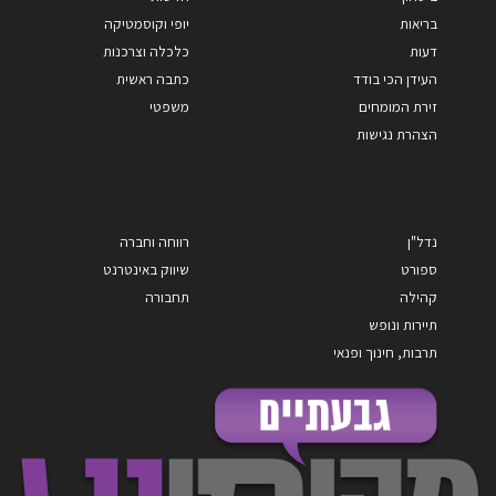
בריאות
יופי וקוסמטיקה
דעות
כלכלה וצרכנות
העידן הכי בודד
כתבה ראשית
זירת המומחים
משפטי
הצהרת נגישות
נדל"ן
רווחה וחברה
ספורט
שיווק באינטרנט
קהילה
תחבורה
תיירות ונופש
תרבות, חינוך ופנאי