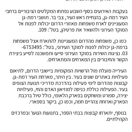
בעקבות האירועים בסוף השבוע נפתחו המקלטים הציבוריים ברחבי
העיר רמת-גן, בהנחיית ראש העיר, צבי בר. תושבי רמת-גן
המעוניינים לארח משפחות מאזורי הדרום יכולות לפנות אל
המוקד העירוני ולהשאיר את פרטיהן, בטל': 109.
כמו כן, משפחות מהדרום המעוניינות להתארח אצל משפחות
ברמת-גן יכולות לפנות למוקד העירוני, בטל': 6753495-
03. נציגות השירות במוקד העירוני סייעו ותמשכנה לסייע ביצירת
הקשר והחיבורים בין המארחים והמתארחים.
העירייה פועלת מול הרשויות המקומיות ביישובי הדרום, לתיאום
פעילויות באתרים שונים בעיר. בין היתר, מארחת העיר רמת-גן.
קבוצות מהדרום לימי פעילות בהדרכת מדריכי תנועת הצופים
בעיר. הפעילות כוללת כניסה למוזיאון האדם והחי, פעילויות
יצירה, ספורט ומשחקים בפארק הלאומי, כולל טיול ברכבת
הפארק וארוחת צהריים חמה, וכמו כן, ביקור בספארי.
בנוסף, יתארחו קבוצות בבתי הספר, בתנועות הנוער ובמרכזים
הקהילתיים.