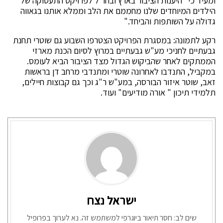
ומעיד כי "היענות הציבור בארץ ובחו"ל לפרויקט התעסוקה של
הילדים המיוחדים שלנו מחממם את הלב וממלא אותנו בגאווה
גדולה על השותפות והביחד."
רקע לתמונה: במסגרת הפרויקט הצטרפו השבוע גם שוטרי תחנת
גבעתיים לחניכי מע"ש גבעתיים במרוץ לסיום הכנת מארזי
הממתקים לאחר שהביקוש הגדול מצד הציבור הביא לעומס.
במקביל, התנדבו לאחרונה שוטרי ומתנדבי מרחב דן בראשות
זאב, שוטר איזור הבורסה, במע"ש ר"ג וכך גם קבוצות חיילים,
תלמידי תיכון " אורה מודיעים" ועוד.
ישראל נצח
שים לב: חסר תיאור ביוגרפי למשתמש זה. נא לערוך בפרופיל