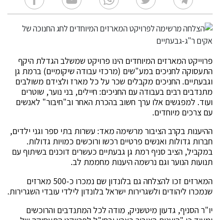
פרוייקט המארזים המיוחדים הינו פרויקט שמשלב הגדלת היקף
התעסוקה לחניכים במע"שים (מרכזי עבודה שיקומיים) ברמת גן
וגבעתיים. החניכים מקבלים שכר על כל מארז ולצידם משולבים
מתנדבים רבים בעבודה עם החניכים: חיילים, בני נוער, שוטרים
ועוד. למפגשים אלו ערך חשוב בהכרת האחר וב"חיבור" לאנשים
עם צרכים מיוחדים.
ההיענות בקרב הציבור מרשימה מאד: עשרות בתי ספר וגני ילדים,
חברות גדולות ואנשים פרטיים רכשו ורוכשים כמויות גדולות.
במקביל, הציב סניף רמת גן גבעתיים כעשרים דוכנים בשיתוף עם
תנועות הנוער וגם נרשמה היענות מחממת לב.
המארזים זכו להצלחה גם בלונדון שם נמכרו כ-500 מארזים
שנמכרו ליהודים ולשגרירות ישראל בלונדון לילדי עובדי השגרירות.
יו"ר הסניף, גדעון מיטשניק, מודה לכל המתנדבים והרוכשים