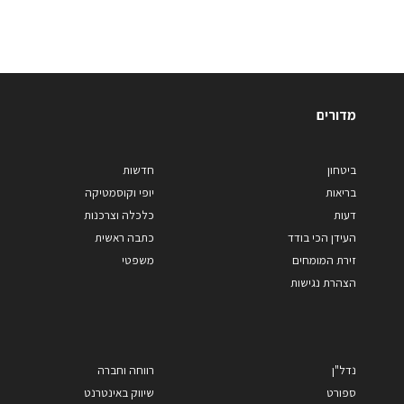
מדורים
ביטחון
חדשות
בריאות
יופי וקוסמטיקה
דעות
כלכלה וצרכנות
העידן הכי בודד
כתבה ראשית
זירת המומחים
משפטי
הצהרת נגישות
נדל"ן
רווחה וחברה
ספורט
שיווק באינטרנט