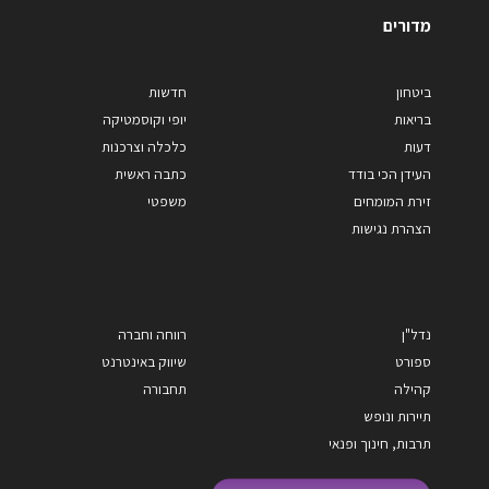
מדורים
ביטחון
חדשות
בריאות
יופי וקוסמטיקה
דעות
כלכלה וצרכנות
העידן הכי בודד
כתבה ראשית
זירת המומחים
משפטי
הצהרת נגישות
נדל"ן
רווחה וחברה
ספורט
שיווק באינטרנט
קהילה
תחבורה
תיירות ונופש
תרבות, חינוך ופנאי