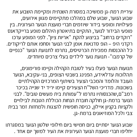
עיריית רמת-גן ממשיכה במסורת השנתית ומקיימת השבוע את
שבוע הנוער, שבוע שלם במהלכו מתקיימים מגוון אירועים,
פעילויות ומופעי בידור שיוזמים חברי מועצת הנוער העירונית. בין
מופעי הבידור לנוער, התקיים בתיאטרון היהלום מופע ברייקדאנס
"רוקדים ברחוב" בביצוע להקת "אריות ציון". לפני המופע ערכו
רקדני היפ – הופ סדנאות אומן לבני הנוער וסחפו אותם לריקודים.
כל ההכנסות ממכירת הכרטיסים, נתרמו לתנועת הנוער "כנפיים
של קרמבו"- תנועת נוער לילדים בעלי צרכים מיוחדים.
תנועות הנוער פעלו בעיר לטובת הקהילה וקיימו פורימונים,
תהלוכות עדלאידע, הפנינג בשבטי הצופים, בני-עקיבא, הנוער
העובד והלומד והמכבי הצעיר בשיתוף המרכזים הקהילתיים
בשכונות. מדריכי השל"ח הצעירים קיימו יריד יד שנייה בכיכר
רמב"ם,שהכנסותיו נתרמו ל"עמותת בית מעשים טובים". לבני
הנוער ברמת-גן חולקה חוברת הנחות הכוללת הטבות לבילויים
ולקניות בקניון איילון, כניסה חופשית להצגות ולמחזות זמר בבית
צבי ולכל המוזיאונים ברמת-גן.
שבוע הנוער יסתיים ביום חמישי ביום חילופי שלטון הנוער במסגרתו
יחליפו חברי מועצת הנוער העירונית את העיר למשך יום אחד .