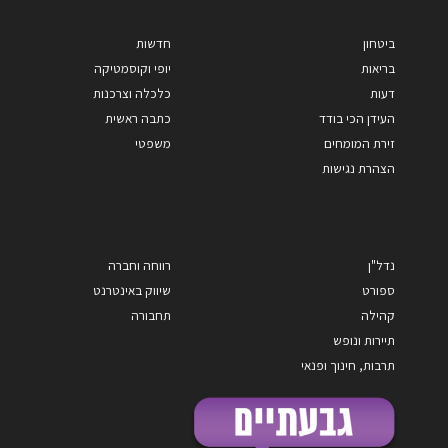
ביטחון
חדשות
בריאות
יופי וקוסמטיקה
דעות
כלכלה וצרכנות
העידן הכי בודד
כתבה ראשית
זירת המומחים
משפטי
הצהרת נגישות
נדל"ן
רווחה וחברה
ספורט
שיווק באינטרנט
קהילה
תחבורה
תיירות ונופש
תרבות, חינוך ופנאי