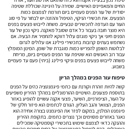
החיים והמאפיינים האישיים. שמירה על היגיינה שכוללת שטיפה
יסודית של עור הפנים פעמיים ביום תורמת לצמצום כמות
הפצעים. את תכשירי הניקוי, הטיפול וההזנה יש לבחור על פי סוג
העור עם העדפה לתכשירים טבעיים. משחה לייבוש פצעים בפנים
היא מוצר חובה בעבור כל אדם שסובל מאקנה. ניקוי נכון של עור
הפנים חיוני אך ניקוי מוגזם עלול דווקא להחמיר את הבעיה. אם
נשתמש בעתים קרובות בתכשירי פילינג אנו עלולים לגרום
לבלוטות השומן להפריש כמות מוגברת של שומן. המינון המומלץ
עבור רוב האנשים הוא שטיפת עור הפנים פעמיים ביום, מריחת
משחה לייבוש פצעים בפנים וניקוי פילינג (ביתי) פעם עד פעמיים
בשבוע.
טיפוח עור הפנים במהלך הריון
קשה להיות זוהרת וקורנת עם כתמי פיגמנטציה כהים על הפנים
בתוספת פצעונים. השינויים ההורמונליים במהלך ההיריון משפיעים
על העור, הציפורניים, השיער, פצעי אקנה עשויים להופיע באזור
הפנים, הצוואר והגב העליון. הגורם לכתמים הוא פיזור חלקי של
פיגמנט המלנין, במקום לפזר את הפיגמנט בצורה אחידה הוא
נאגר באזורים מסוימים וכך נוצרים כתמים. בתקופת ההיריון
וההנקה כדאי לצמצם שימוש בתכשירי קוסמטיקה שמכילים
כימיקלים, קרם לטיפול בפיגמנטציה על בסיס חומרים טבעיים