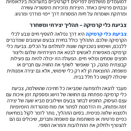
למועמדים מושלמים לפריטים דקורטיביים בתערוכות בינלאומיות
ובבתים פרטיים כאחד. היצירות מזכירות היסטוריה עשירה
ומרתקת ושומרות על חיות המסורות דרך ייפוי מודרני ומרגש.
צביעת כלי קרמיקה – תהליך יצירתי ומשחרר
צביעת כלי קרמיקה
היא דרך נפלאה להוסיף חיים וצבע לכלי
הקרמיקה שלכם. התהליך כולל בחירת צבעים ועיצובים שמדברים
ללבכם, ושימוש בטכניקות שונות להחלתם על הכלים. צביעת כלי
קרמיקה מאפשרת לאנשים לבטא את היצירתיות שלהם וליצור
חפצים שמחים ומלאי חיים. הפעולה הזו יכולה להיות גם פעילות
קבוצתית מהנה, כך שאפשר לשתף את החוויה עם חברים או
משפחה. התוצאות הן לא רק כלי שימושי, אלא גם יצירה אמנותית
שיכולה לקשט כל חלל בבית.
מעבר להנאה ולהפתעה שמביאה כל חתיכה שהושלמה, צביעת
כלי קרמיקה מפתחת גם תחושה של הישג ומספקת זמן איכות עם
עצם העיסוק. החופש לבחור צבעים ושילובים מביא שעה של יצירה
זמה ופתוחה, וזו הזדמנות לפתור את מוח מהטרדות היומיומיות
ולמצוא שלווה פנימית. בסיום התהליך, נותר לזמר לקול במחיאות
כפיים פרטיות או משותפות עם משפחה וחברים, שיכולים גם הם
להצטרף ולחלוק את ההתלהבות והמראה הסופי.