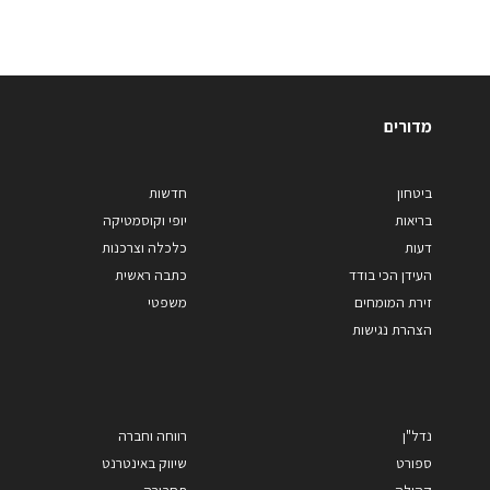
מדורים
ביטחון
חדשות
בריאות
יופי וקוסמטיקה
דעות
כלכלה וצרכנות
העידן הכי בודד
כתבה ראשית
זירת המומחים
משפטי
הצהרת נגישות
נדל"ן
רווחה וחברה
ספורט
שיווק באינטרנט