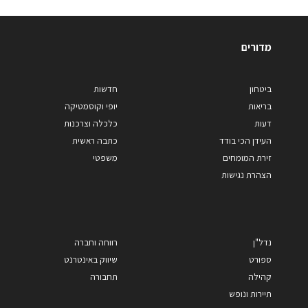
מדורים
ביטחון
חדשות
בריאות
יופי וקוסמטיקה
דעות
כלכלה וצרכנות
העידן הכי בודד
כתבה ראשית
זירת המומחים
משפטי
הצהרת נגישות
נדל"ן
רווחה וחברה
ספורט
שיווק באינטרנט
קהילה
תחבורה
תיירות ונופש