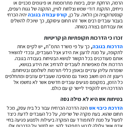
הרמה, הרחקת יונים, בימות מתרוממות או פיגומים מכניים או
נייחים, התקנת דודי שמש וצלחות לוויין, התקנה של גגות רעפים,
קונסטרוקציה וכן הלאה. על כן,
קורס עבודה בגובה
יהיה הכרחי
בעבור עובדים רבים אשר זהו תחום עיסוקם, כך שיוכלו להשלים
את עבודתם בצורה בטוחה.
זכרו כי הדרכות תקופתיות הן קריטיות
הדרכות בגובה
,
כך על פי משרד התמ"ת
,
יש לקיים אחת
לתקופה, על מנת לרענן את הידע אצל העובדים, ובכדי להשאיר
אותם מעודכנים בכל הקשור לנושא הבטיחות בעבודה בגובה.
הדרכות אלו מאפשרות לעובדים להרחיב את הידע בנושא,
שומרות עליהן ערניים ובאופן כללי תורמות לשלומם ובטיחותם.
ריענון זה הינו חשוב מאוד גם מהסיבה שעובדים עוזבים ומתחלפים
כל הזמן, במקומם מגיעים עובדים חדשים אשר לא נחשפו אל
ההדרכה ויש להקפיד ליישר קו עם כולם.
בטיחות אש היא לא מילה גסה
הדרכת כיבוי אש
הינה הדרכה הכרחית עבור כל בית עסק, מכל
תחום שהוא. בעת מקרה של שריפה, על כל העובדים לדעת כיצד
לפעול על מנת להתמודד עם המקרה ביעילות ולמנוע פגיעה בחיי
אדם אשר עלולה לנבוע בתפקוד לקוי. יש לחזור על הדרכות אלו